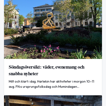
Söndagsöversikt: väder, evenemang och
snabba nyheter
Milt och klart i dag. Harlekin har aktiviteter i morgon 10–11
aug. FN:s ursprungsfolksdag och Mumindagen
uppmärksammas. Kort om Zelenskyjs besök i Serbien.