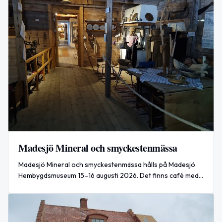
Madesjö Mineral och smyckestenmässa
Madesjö Mineral och smyckestenmässa hålls på Madesjö
Hembygdsmuseum 15–16 augusti 2026. Det finns café med
nygräddade våfflor och kanelbullar samt ett lotteri.