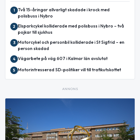
Två 15-åringar allvarligt skadade i krock med
1
polisbuss i Nybro
Elsparkcykel kolliderade med polisbuss i Nybro – två
2
pojkar till sjukhus
Motorcykel och personbil kolliderade i St Sigfrid – en
3
person skadad
Vägarbete på väg 607 i Kalmar län avslutat
4
Motorintresserad SD-politiker vill till trafikutskottet
5
ANNONS