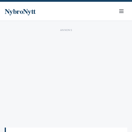
NybroNytt
ANNONS