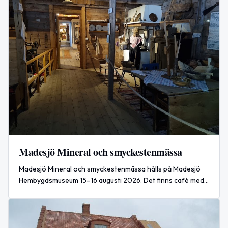
Madesjö Mineral och smyckestenmässa
Madesjö Mineral och smyckestenmässa hålls på Madesjö
Hembygdsmuseum 15–16 augusti 2026. Det finns café med
nygräddade våfflor och kanelbullar samt ett lotteri.