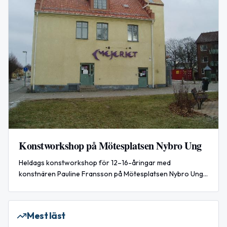
Konstworkshop på Mötesplatsen Nybro Ung
Heldags konstworkshop för 12–16-åringar med
konstnären Pauline Fransson på Mötesplatsen Nybro Ung.
Aktiviteten är gratis och lunch ingår. Anmäl via telefon eller
e‑post; platserna är begränsade.
Mest läst