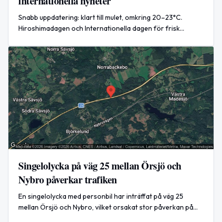
internationella nyheter
Snabb uppdatering: klart till mulet, omkring 20–23°C.
Hiroshimadagen och Internationella dagen för frisk
andedräkt uppmärksammas. Stora ryska attacker mot Kyiv
rapporteras.
Singelolycka på väg 25 mellan Örsjö och
Nybro påverkar trafiken
En singelolycka med personbil har inträffat på väg 25
mellan Örsjö och Nybro, vilket orsakat stor påverkan på
trafiken i riktning mot Kalmar.