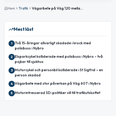
Hem
Trafik
Vägarbete på Väg 120 mellan Emmaboda och Örsjö pågår till 11 april
Mest läst
Två 15-åringar allvarligt skadade i krock med
1
polisbuss i Nybro
Elsparkcykel kolliderade med polisbuss i Nybro – två
2
pojkar till sjukhus
Motorcykel och personbil kolliderade i St Sigfrid – en
3
person skadad
Vägarbete med stor påverkan på Väg 607 i Nybro
4
Motorintresserad SD-politiker vill till trafikutskottet
5