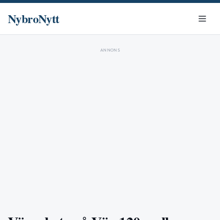
NybroNytt
ANNONS