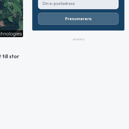
Prenumerera
ANNONS
till stor