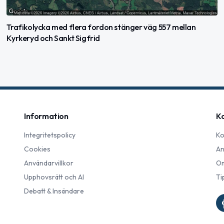
Trafikolycka med flera fordon stänger väg 557 mellan
Kyrkeryd och Sankt Sigfrid
Information
K
Integritetspolicy
Ko
Cookies
An
Användarvillkor
Om
Upphovsrätt och AI
Ti
Debatt & Insändare