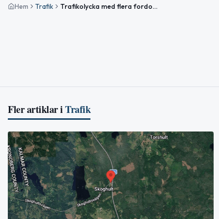
Hem
Trafik
Trafikolycka med flera fordon på Väg 31 i höjd med Nybro
Fler artiklar i
Trafik