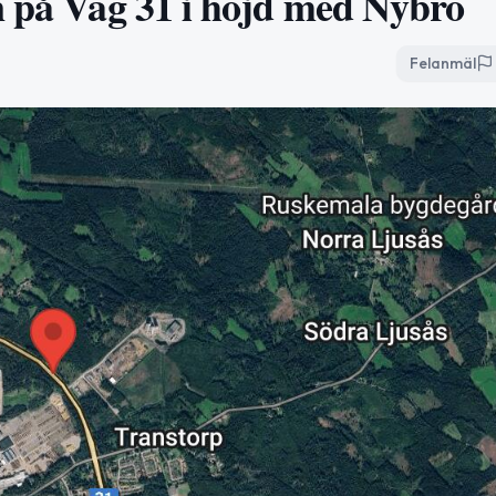
n på Väg 31 i höjd med Nybro
Felanmäl