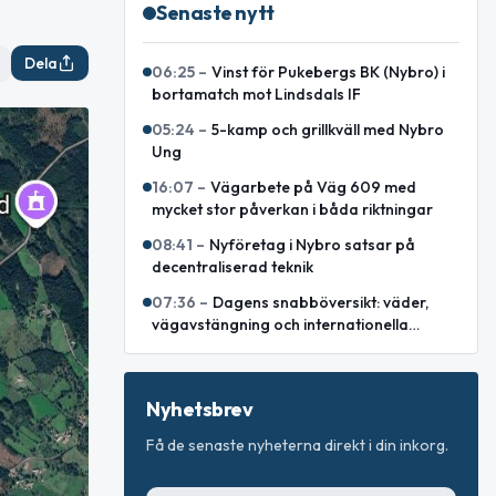
Senaste nytt
Dela
06:25
–
Vinst för Pukebergs BK (Nybro) i
bortamatch mot Lindsdals IF
05:24
–
5-kamp och grillkväll med Nybro
Ung
16:07
–
Vägarbete på Väg 609 med
mycket stor påverkan i båda riktningar
08:41
–
Nyföretag i Nybro satsar på
decentraliserad teknik
07:36
–
Dagens snabböversikt: väder,
vägavstängning och internationella
nyheter
Nyhetsbrev
Få de senaste nyheterna direkt i din inkorg.