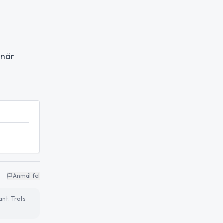
 när
Anmäl fel
ant. Trots