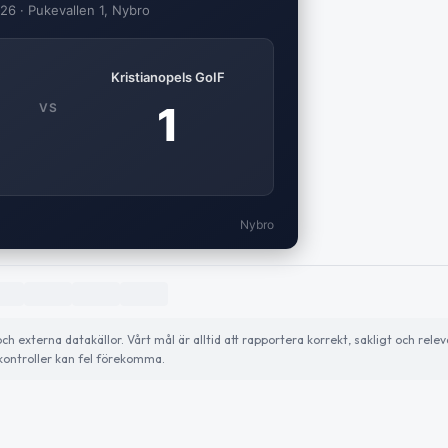
026 · Pukevallen 1, Nybro
Kristianopels GoIF
1
VS
Nybro
externa datakällor. Vårt mål är alltid att rapportera korrekt, sakligt och relev
ontroller kan fel förekomma.