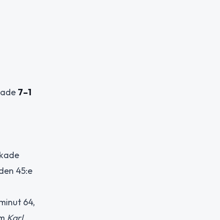
utade
7–1
ökade
 den 45:e
minut 64,
om
Karl