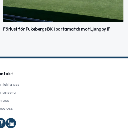
Förlust för Pukebergs BK i bortamatch mot Ljungby IF
ontakt
ntakta oss
nonsera
 oss
psa oss