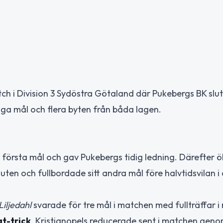
tch i Division 3 Sydöstra Götaland där Pukebergs BK sl
iga mål och flera byten från båda lagen.
första mål och gav Pukebergs tidig ledning. Därefter 
inuten och fullbordade sitt andra mål före halvtidsvilan i
iljedahl
svarade för tre mål i matchen med fullträffar i 
t-trick
. Kristianopels reducerade sent i matchen gen