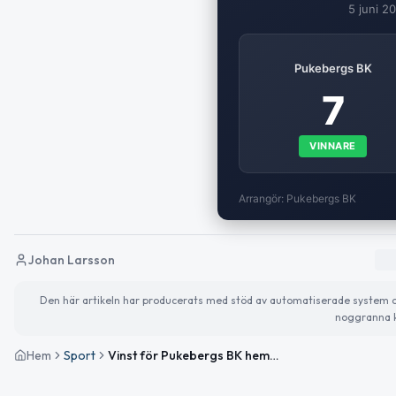
5 juni 2
Pukebergs BK
7
VINNARE
Arrangör: Pukebergs BK
Johan Larsson
Den här artikeln har producerats med stöd av automatiserade system och 
noggranna k
Hem
Sport
Vinst för Pukebergs BK hemma mot Kristianopels GoIF