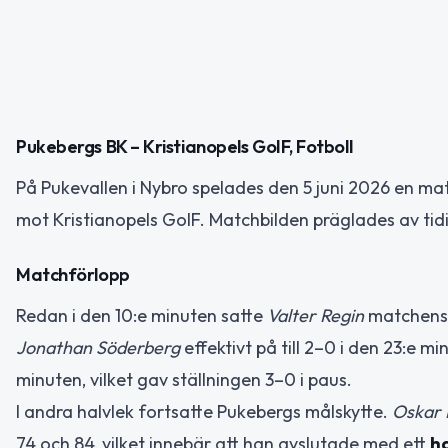
Pukebergs BK – Kristianopels GoIF, Fotboll
På Pukevallen i Nybro spelades den 5 juni 2026 en ma
mot Kristianopels GoIF. Matchbilden präglades av tid
Matchförlopp
Redan i den 10:e minuten satte
Valter Regin
matchens 
Jonathan Söderberg
effektivt på till 2–0 i den 23:e m
minuten, vilket gav ställningen 3–0 i paus.
I andra halvlek fortsatte Pukebergs målskytte.
Oskar L
74 och 84, vilket innebär att han avslutade med ett
ha