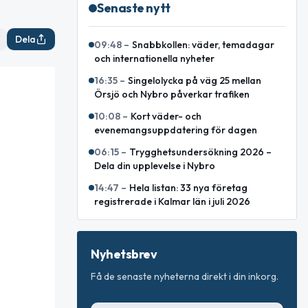
Senaste nytt
Dela
09:48
–
Snabbkollen: väder, temadagar
och internationella nyheter
16:35
–
Singelolycka på väg 25 mellan
Örsjö och Nybro påverkar trafiken
10:08
–
Kort väder- och
evenemangsuppdatering för dagen
06:15
–
Trygghetsundersökning 2026 –
Dela din upplevelse i Nybro
14:47
–
Hela listan: 33 nya företag
registrerade i Kalmar län i juli 2026
Nyhetsbrev
Få de senaste nyheterna direkt i din inkorg.