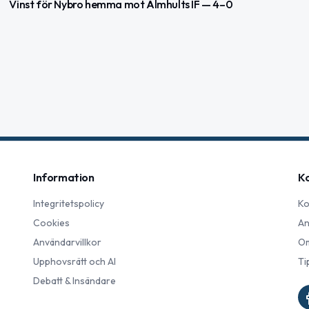
Vinst för Nybro hemma mot Älmhults IF — 4–0
Information
K
Integritetspolicy
Ko
Cookies
An
Användarvillkor
Om
Upphovsrätt och AI
Ti
Debatt & Insändare