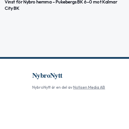
Vinst för Nybro hemma – Pukebergs BK 6–0 mot Kalmar
City BK
NybroNytt
NybroNytt
är en del av
Notisen Media AB