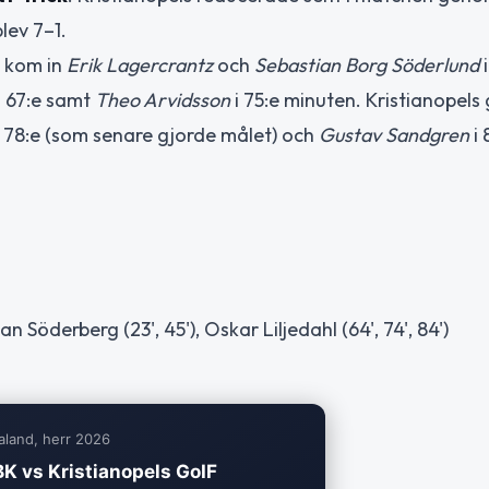
lev 7–1.
s kom in
Erik Lagercrantz
och
Sebastian Borg Söderlund
i
i 67:e samt
Theo Arvidsson
i 75:e minuten. Kristianopels
 78:e (som senare gjorde målet) och
Gustav Sandgren
i 
n Söderberg (23', 45'), Oskar Liljedahl (64', 74', 84')
aland, herr 2026
K vs Kristianopels GoIF