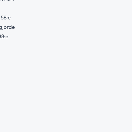
 58:e
 gjorde
88:e