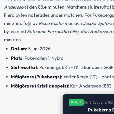
Andersson
i den 88:e minuten. Matchens slutresultat b
Flera byten noterades under matchen. För Pukeberg
minuten, följt av
Ricco Kasterman
och
Jesper Sjöfors
byten med
Safouane Ferroukhi
i 69:e,
Karl Andersson
i
minuten.
Datum:
5 juni 2026
Plats:
Pukevallen 1, Nybro
Slutresultat:
Pukebergs BK 7–1 Kristianopels GoIF
Målgörare (Pukebergs):
Valter Regin (10'), Jonatha
Målgörare (Kristianopels):
Karl Andersson (88')
Div 3 Sydöstra Göt
Fotboll
Pukebergs B