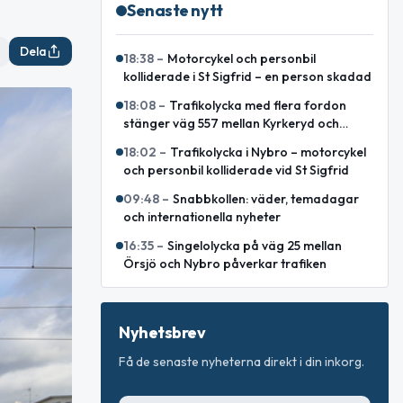
Senaste nytt
Dela
18:38
–
Motorcykel och personbil
kolliderade i St Sigfrid – en person skadad
18:08
–
Trafikolycka med flera fordon
stänger väg 557 mellan Kyrkeryd och
Sankt Sigfrid
18:02
–
Trafikolycka i Nybro – motorcykel
och personbil kolliderade vid St Sigfrid
09:48
–
Snabbkollen: väder, temadagar
och internationella nyheter
16:35
–
Singelolycka på väg 25 mellan
Örsjö och Nybro påverkar trafiken
Nyhetsbrev
Få de senaste nyheterna direkt i din inkorg.