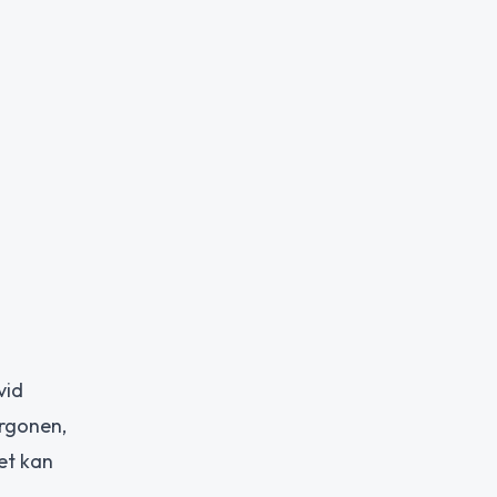
vid
orgonen,
et kan