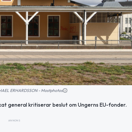
MICHAEL ERHARDSSON - Mostphotos
okat general kritiserar beslut om Ungerns EU-fonder.
ANNONS