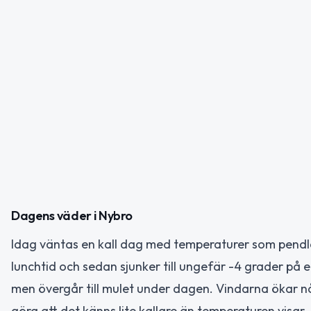
Dagens väder i Nybro
Idag väntas en kall dag med temperaturer som pendlar
lunchtid och sedan sjunker till ungefär -4 grader p
men övergår till mulet under dagen. Vindarna ökar nå
göra att det känns lite kallare än temperaturen visar.