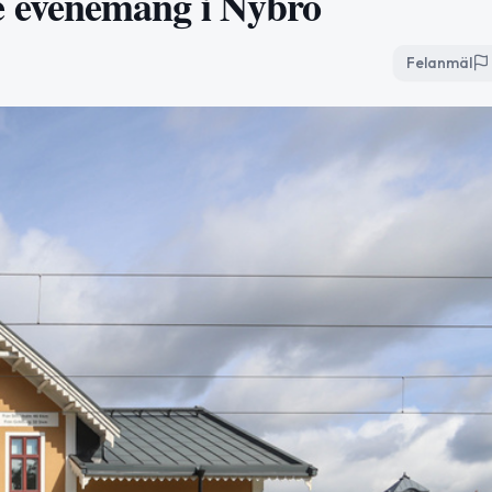
 evenemang i Nybro
Felanmäl