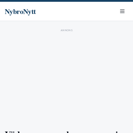
NybroNytt
ANNONS