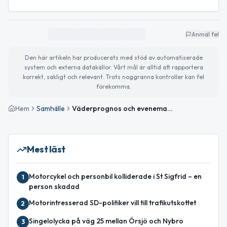
Anmäl fel
Den här artikeln har producerats med stöd av automatiserade
system och externa datakällor. Vårt mål är alltid att rapportera
korrekt, sakligt och relevant. Trots noggranna kontroller kan fel
förekomma.
Hem
Samhälle
Väderprognos och evenemang i Nybro – planera för helgen
Mest läst
Motorcykel och personbil kolliderade i St Sigfrid – en
1
person skadad
Motorintresserad SD-politiker vill till trafikutskottet
2
Singelolycka på väg 25 mellan Örsjö och Nybro
3