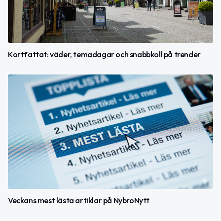
Kortfattat: väder, temadagar och snabbkoll på trender
Veckans mest lästa artiklar på NybroNytt