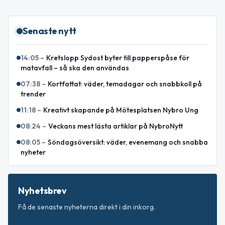
Senaste nytt
14:05
–
Kretslopp Sydost byter till papperspåse för
matavfall – så ska den användas
07:38
–
Kortfattat: väder, temadagar och snabbkoll på
trender
11:18
–
Kreativt skapande på Mötesplatsen Nybro Ung
08:24
–
Veckans mest lästa artiklar på NybroNytt
08:05
–
Söndagsöversikt: väder, evenemang och snabba
nyheter
Nyhetsbrev
Få de senaste nyheterna direkt i din inkorg.