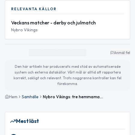
RELEVANTA KÄLLOR
Veckans matcher - derby och julmatch
Nybro Vikings
Anmäl fel
Den här artikeln har producerats med stöd av automatiserade
system och externa datakällor. Vårt mål är alltid att rapportera
korrekt, sakligt och relevant. Trots noggranna kontroller kan fel
förekomma.
Hem
Samhälle
Nybro Vikings: tre hemmamatcher i Liljas Arena — julmatch med insamling
Mest läst