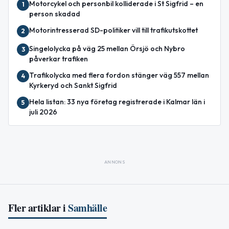
Motorcykel och personbil kolliderade i St Sigfrid – en
1
person skadad
Motorintresserad SD-politiker vill till trafikutskottet
2
Singelolycka på väg 25 mellan Örsjö och Nybro
3
påverkar trafiken
Trafikolycka med flera fordon stänger väg 557 mellan
4
Kyrkeryd och Sankt Sigfrid
Hela listan: 33 nya företag registrerade i Kalmar län i
5
juli 2026
ANNONS
Fler artiklar i
Samhälle