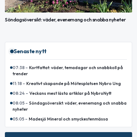
Söndagsöversikt: väder, evenemang och snabba nyheter
Senaste nytt
07:38
–
Kortfattat: väder, temadagar och snabbkoll på
trender
11:18
–
Kreativt skapande på Mötesplatsen Nybro Ung
08:24
–
Veckans mest lästa artiklar på NybroNytt
08:05
–
Söndagsöversikt: väder, evenemang och snabba
nyheter
05:05
–
Madesjö Mineral och smyckestenmässa