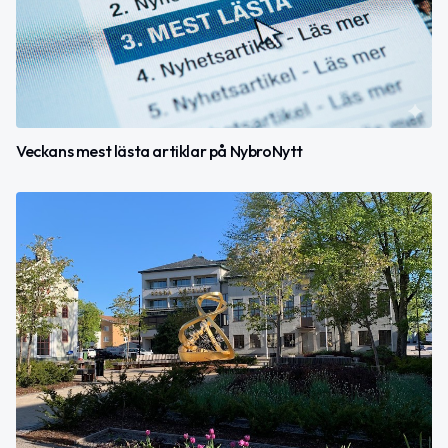
Veckans mest lästa artiklar på NybroNytt