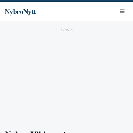
NybroNytt
ANNONS