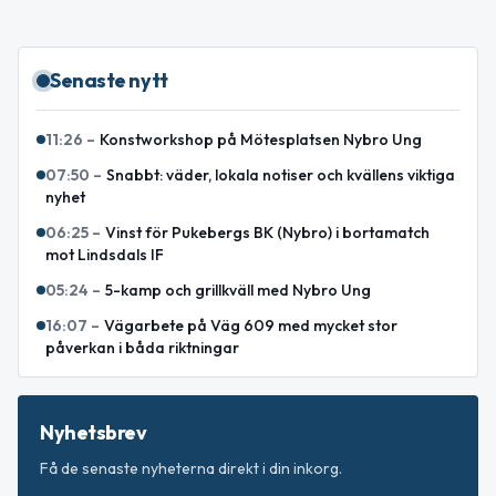
Senaste nytt
11:26
–
Konstworkshop på Mötesplatsen Nybro Ung
07:50
–
Snabbt: väder, lokala notiser och kvällens viktiga
nyhet
06:25
–
Vinst för Pukebergs BK (Nybro) i bortamatch
mot Lindsdals IF
05:24
–
5-kamp och grillkväll med Nybro Ung
16:07
–
Vägarbete på Väg 609 med mycket stor
påverkan i båda riktningar
Nyhetsbrev
Få de senaste nyheterna direkt i din inkorg.