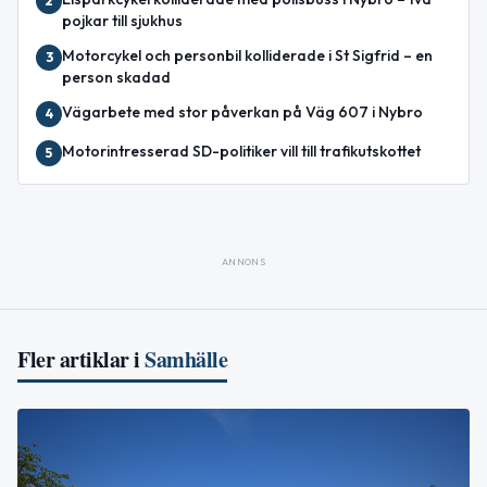
2
pojkar till sjukhus
Motorcykel och personbil kolliderade i St Sigfrid – en
3
person skadad
Vägarbete med stor påverkan på Väg 607 i Nybro
4
Motorintresserad SD-politiker vill till trafikutskottet
5
ANNONS
Fler artiklar i
Samhälle