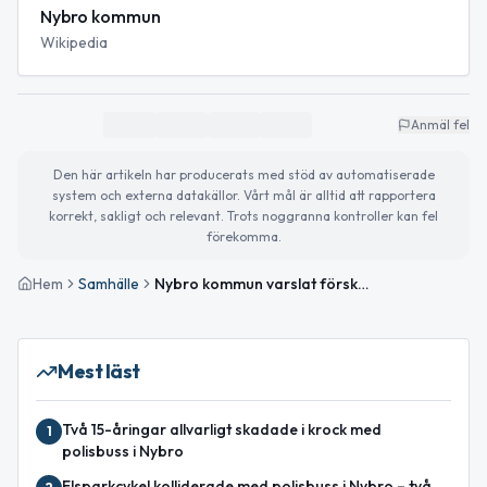
Nybro kommun
Wikipedia
Anmäl fel
Den här artikeln har producerats med stöd av automatiserade
system och externa datakällor. Vårt mål är alltid att rapportera
korrekt, sakligt och relevant. Trots noggranna kontroller kan fel
förekomma.
Hem
Samhälle
Nybro kommun varslat förskollärare
Mest läst
Två 15-åringar allvarligt skadade i krock med
1
polisbuss i Nybro
Elsparkcykel kolliderade med polisbuss i Nybro – två