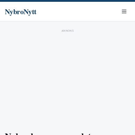
NybroNytt
ANNONS