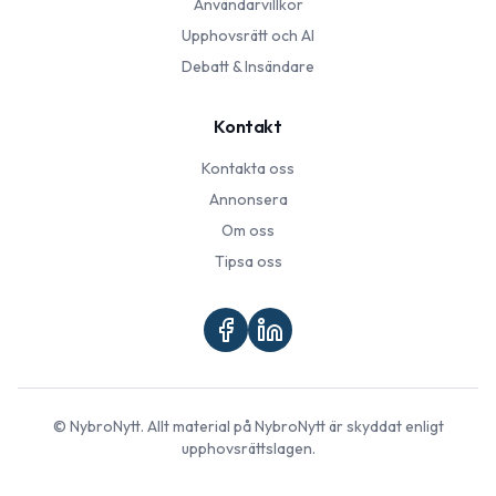
Användarvillkor
Upphovsrätt och AI
Debatt & Insändare
Kontakt
Kontakta oss
Annonsera
Om oss
Tipsa oss
©
NybroNytt
. Allt material på
NybroNytt
är skyddat enligt
upphovsrättslagen.