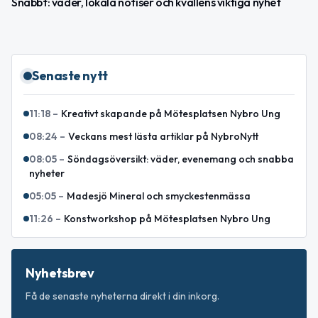
Snabbt: väder, lokala notiser och kvällens viktiga nyhet
Senaste nytt
11:18
–
Kreativt skapande på Mötesplatsen Nybro Ung
08:24
–
Veckans mest lästa artiklar på NybroNytt
08:05
–
Söndagsöversikt: väder, evenemang och snabba
nyheter
05:05
–
Madesjö Mineral och smyckestenmässa
11:26
–
Konstworkshop på Mötesplatsen Nybro Ung
Nyhetsbrev
Få de senaste nyheterna direkt i din inkorg.