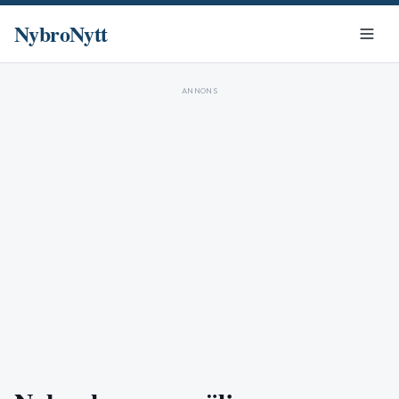
NybroNytt
ANNONS