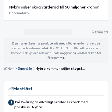
Nybro säljer skog värderad till 50 miljoner kronor
Barometern
Anmäl fel
Den här artikeln har producerats med stöd av automatiserade
system och externa datakällor. Vårt mål är alltid att rapportera
korrekt, sakligt och relevant. Trots noggranna kontroller kan fel
förekomma.
Hem
Samhälle
Nybro kommun säljer skogsfastigheter för cirka 50 miljoner kronor
Mest läst
Två 15-åringar allvarligt skadade i krock med
1
polisbuss i Nybro