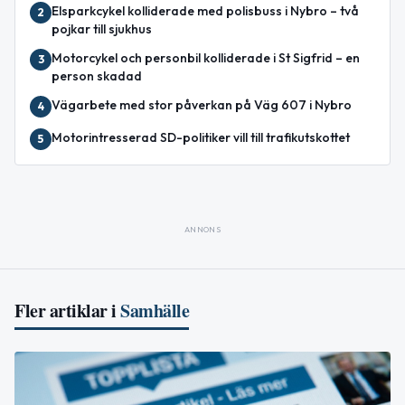
Elsparkcykel kolliderade med polisbuss i Nybro – två
2
pojkar till sjukhus
Motorcykel och personbil kolliderade i St Sigfrid – en
3
person skadad
Vägarbete med stor påverkan på Väg 607 i Nybro
4
Motorintresserad SD-politiker vill till trafikutskottet
5
ANNONS
Fler artiklar i
Samhälle