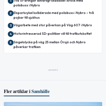
Två 15-åringar allvarligt skadade i krock med
1
polisbuss i Nybro
Elsparkcykel kolliderade med polisbuss i Nybro – två
2
pojkar till sjukhus
Vägarbete med stor påverkan på Väg 607 i Nybro
3
Motorintresserad SD-politiker vill till trafikutskottet
4
Singelolycka på väg 25 mellan Örsjö och Nybro
5
påverkar trafiken
ANNONS
Fler artiklar i
Samhälle