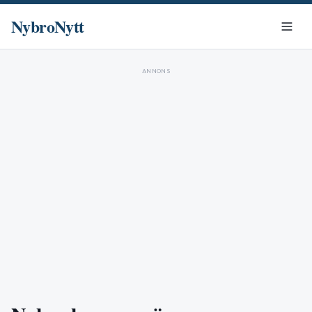
NybroNytt
ANNONS