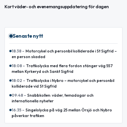
Kort väder- och evenemangsuppdatering för dagen
Senaste nytt
18:38
–
Motorcykel och personbil kolliderade i St Sigfrid –
en person skadad
18:08
–
Trafikolycka med flera fordon stänger väg 557
mellan Kyrkeryd och Sankt Sigfrid
18:02
–
Trafikolycka i Nybro – motorcykel och personbil
kolliderade vid St Sigfrid
09:48
–
Snabbkollen: väder, temadagar och
internationella nyheter
16:35
–
Singelolycka på väg 25 mellan Örsjö och Nybro
påverkar trafiken