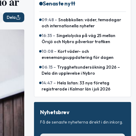
io år
Senaste nytt
Dela
09:48
–
Snabbkollen: väder, temadagar
och internationella nyheter
16:35
–
Singelolycka på väg 25 mellan
Örsjö och Nybro påverkar trafiken
10:08
–
Kort väder- och
evenemangsuppdatering för dagen
06:15
–
Trygghetsundersökning 2026 –
Dela din upplevelse i Nybro
14:47
–
Hela listan: 33 nya företag
registrerade i Kalmar län i juli 2026
Nyhetsbrev
Få de senaste nyheterna direkt i din inkorg.