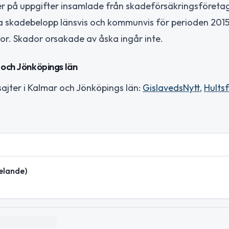
r på uppgifter insamlade från skadeförsäkringsföreta
a skadebelopp länsvis och kommunvis för perioden 201
or. Skador orsakade av åska ingår inte.
 och Jönköpings län
ajter i Kalmar och Jönköpings län:
GislavedsNytt
,
Hults
elande)