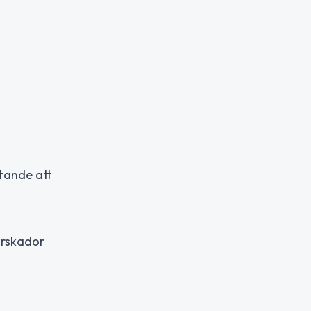
ttande att
urskador