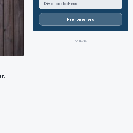
Prenumerera
ANNONS
er.