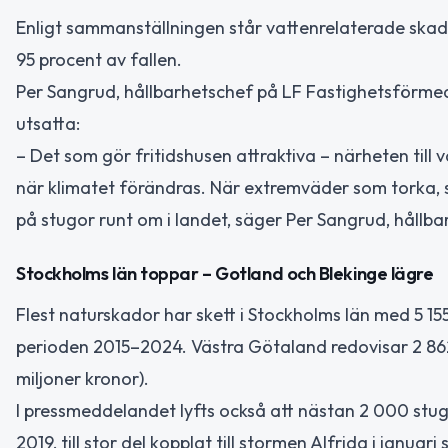
Enligt sammanställningen står vattenrelaterade skad
95 procent av fallen.
Per Sangrud, hållbarhetschef på LF Fastighetsförmedl
utsatta:
– Det som gör fritidshusen attraktiva – närheten til
när klimatet förändras. När extremväder som torka, st
på stugor runt om i landet, säger Per Sangrud, hållb
Stockholms län toppar – Gotland och Blekinge lägre
Flest naturskador har skett i Stockholms län med 5 15
perioden 2015–2024. Västra Götaland redovisar 2 862 
miljoner kronor).
I pressmeddelandet lyfts också att nästan 2 000 stu
2019, till stor del kopplat till stormen Alfrida i januar