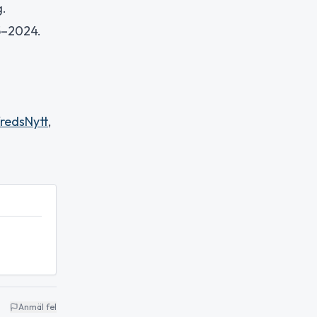
g.
5–2024.
fredsNytt
,
Anmäl fel