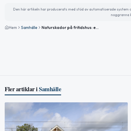
Den här artikeln har producerats med stöd av automatiserade system och 
noggranna k
Hem
Samhälle
Naturskador på fritidshus: ersättningar på 811 miljoner på tio år
Fler artiklar i
Samhälle