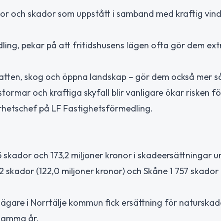
or och skador som uppstått i samband med kraftig vind 
ing, pekar på att fritidshusens lägen ofta gör dem ext
l vatten, skog och öppna landskap – gör dem också mer s
ormar och kraftiga skyfall blir vanligare ökar risken f
arhetschef på LF Fastighetsförmedling.
5 skador och 173,2 miljoner kronor i skadeersättningar 
skador (122,0 miljoner kronor) och Skåne 1 757 skador 
gägare i Norrtälje kommun fick ersättning för naturska
i samma år.