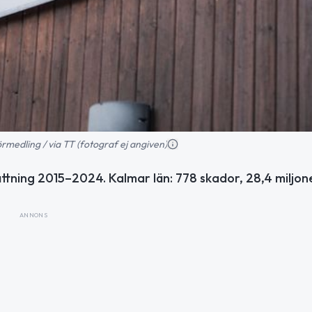
örmedling / via TT (fotograf ej angiven)
ttning 2015–2024. Kalmar län: 778 skador, 28,4 miljon
ANNONS