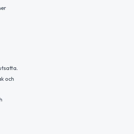
ner
utsatta.
ak och
h