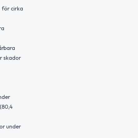
för cirka
ra
årbara
ör skador
under
(80,4
dor under