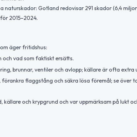
rliga naturskador: Gotland redovisar 291 skador (6,4 miljo
) för 2015–2024.
som äger fritidshus:
n och vad som faktiskt ersätts.
ing, brunnar, ventiler och avlopp; källare är ofta extra 
, förankra flaggstång och säkra lösa föremål; se över t
ind, källare och krypgrund och var uppmärksam på lukt oc