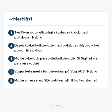
Mest läst
Två 15-åringar allvarligt skadade i krock med
1
polisbuss i Nybro
Elsparkcykel kolliderade med polisbuss i Nybro – två
2
pojkar till sjukhus
Motorcykel och personbil kolliderade i St Sigfrid – en
3
person skadad
Vägarbete med stor påverkan på Väg 607 i Nybro
4
Motorintresserad SD-politiker vill till trafikutskottet
5
ANNONS