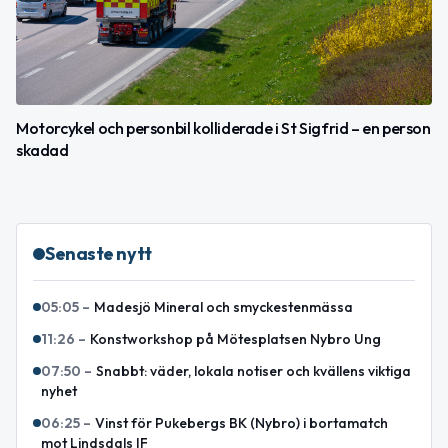
Motorcykel och personbil kolliderade i St Sigfrid – en person
skadad
Senaste nytt
05:05
–
Madesjö Mineral och smyckestenmässa
11:26
–
Konstworkshop på Mötesplatsen Nybro Ung
07:50
–
Snabbt: väder, lokala notiser och kvällens viktiga
nyhet
06:25
–
Vinst för Pukebergs BK (Nybro) i bortamatch
mot Lindsdals IF