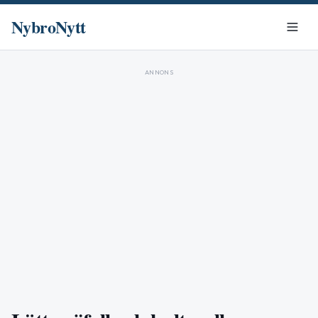
NybroNytt
ANNONS