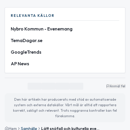
RELEVANTA KÄLLOR
Nybro Kommun - Evenemang
TemaDagar.se
GoogleTrends
AP News
Anmäl fel
Den här artikeln har producerats med stöd av automatiserade
system och externa datakällor. Vårt mål är alltid att rapportera
korrekt, sakligt och relevant. Trots noggranna kontroller kan fel
förekomma.
Hem
Samhälle
Lätt snöfall och kulturella evenemang i Nybro denna helg