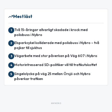
Mest läst
Två 15-åringar allvarligt skadade i krock med
1
polisbuss i Nybro
Elsparkcykel kolliderade med polisbuss i Nybro – två
2
pojkar till sjukhus
Vägarbete med stor påverkan på Väg 607 i Nybro
3
Motorintresserad SD-politiker vill till trafikutskottet
4
Singelolycka på väg 25 mellan Örsjö och Nybro
5
påverkar trafiken
ANNONS