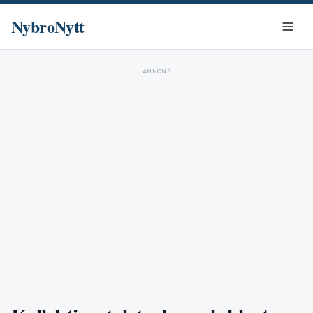
NybroNytt
ANNONS