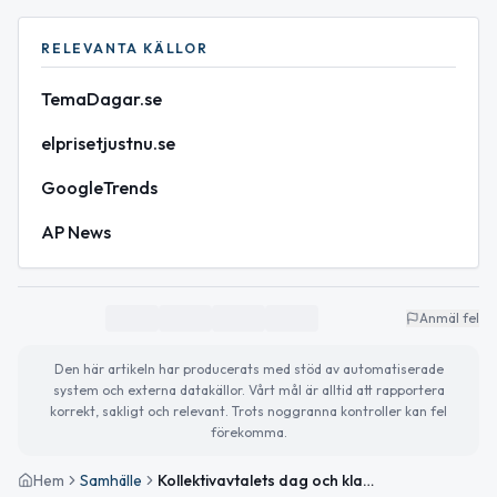
RELEVANTA KÄLLOR
TemaDagar.se
elprisetjustnu.se
GoogleTrends
AP News
Anmäl fel
Den här artikeln har producerats med stöd av automatiserade
system och externa datakällor. Vårt mål är alltid att rapportera
korrekt, sakligt och relevant. Trots noggranna kontroller kan fel
förekomma.
Hem
Samhälle
Kollektivavtalets dag och klart väder i Nybro