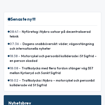
Senaste nytt
08:41
–
Nyföretag i Nybro satsar på decentraliserad
teknik
07:36
–
Dagens snabböversikt: väder, vägavstängning
och internationella nyheter
18:38
–
Motorcykel och personbil kolliderade i St Sigfrid –
en person skadad
18:08
–
Trafikolycka med flera fordon stänger väg 557
mellan Kyrkeryd och Sankt Sigfrid
18:02
–
Trafikolycka i Nybro – motorcykel och personbil
kolliderade vid St Sigfrid
Nyhetsbrev