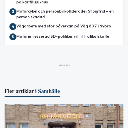
pojkar till sjukhus
Motorcykel och personbil kolliderade i St Sigfrid – en
3
person skadad
Vägarbete med stor påverkan på Väg 607 i Nybro
4
Motorintresserad SD-politiker vill till trafikutskottet
5
ANNONS
Fler artiklar i
Samhälle