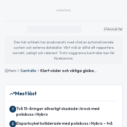
ANNONS
Anmäl fel
Den här artikeln har producerats med stöd av automatiserade
system och externa datakällor. Vårt mål är alltid att rapportera
korrekt, sakligt och relevant. Trots noggranna kontroller kan fel
förekomma.
Hem
Samhälle
Klart väder och viktiga globala nyheter att följa
Mest läst
Två 15-åringar allvarligt skadade i krock med
1
polisbuss i Nybro
Elsparkcykel kolliderade med polisbuss i Nybro – två
2