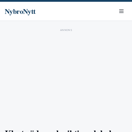
NybroNytt
ANNONS