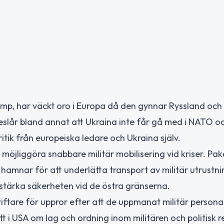
ump, har väckt oro i Europa då den gynnar Ryssland och
öreslår bland annat att Ukraina inte får gå med i NATO o
ritik från europeiska ledare och Ukraina själv.
möjliggöra snabbare militär mobilisering vid kriser. Pak
h hamnar för att underlätta transport av militär utrustn
stärka säkerheten vid de östra gränserna.
ftare för uppror efter att de uppmanat militär personal
 i USA om lag och ordning inom militären och politisk re