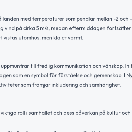
hållanden med temperaturer som pendlar mellan -2 och -
g vind på cirka 5 m/s, medan eftermiddagen fortsätter
tt vistas utomhus, men klä er varmt.
ppmuntrar till fredlig kommunikation och vänskap. Init
r dagen som en symbol för förståelse och gemenskap. I N
iviteter som främjar inkludering och samhörighet.
viktiga roll i samhället och dess påverkan på kultur och