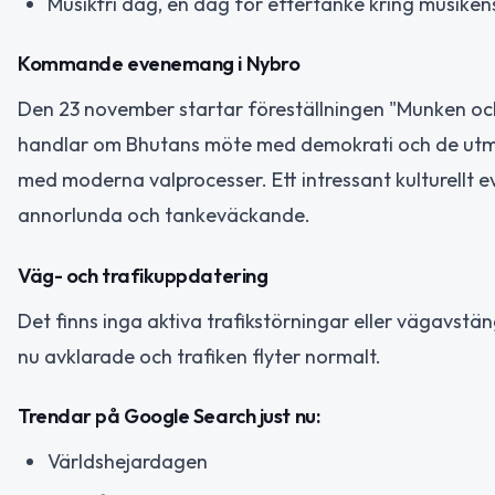
Musikfri dag, en dag för eftertanke kring musikens 
Kommande evenemang i Nybro
Den 23 november startar föreställningen "Munken och 
handlar om Bhutans möte med demokrati och de utm
med moderna valprocesser. Ett intressant kulturellt 
annorlunda och tankeväckande.
Väg- och trafikuppdatering
Det finns inga aktiva trafikstörningar eller vägavstän
nu avklarade och trafiken flyter normalt.
Trendar på Google Search just nu:
Världshejardagen