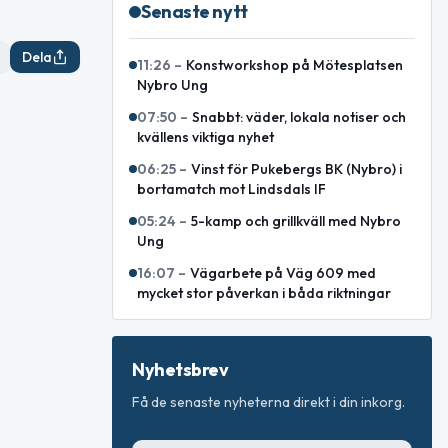
Senaste nytt
Dela
11:26
–
Konstworkshop på Mötesplatsen
Nybro Ung
07:50
–
Snabbt: väder, lokala notiser och
kvällens viktiga nyhet
06:25
–
Vinst för Pukebergs BK (Nybro) i
bortamatch mot Lindsdals IF
05:24
–
5-kamp och grillkväll med Nybro
Ung
16:07
–
Vägarbete på Väg 609 med
mycket stor påverkan i båda riktningar
Nyhetsbrev
Få de senaste nyheterna direkt i din inkorg.