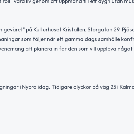
roll i våra liv genom att uppmana till ett dygn utan mus
geväret" på Kulturhuset Kristallen, Storgatan 29. Pjäs
aningar som följer när ett gammaldags samhälle konf
evenemang att planera in för den som vill uppleva något
gningar i Nybro idag. Tidigare olyckor på väg 25 i Kalma