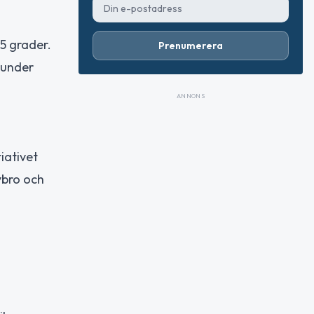
5 grader.
Prenumerera
 under
ANNONS
iativet
ybro och