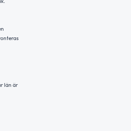
ik.
en
ronteras
r län är