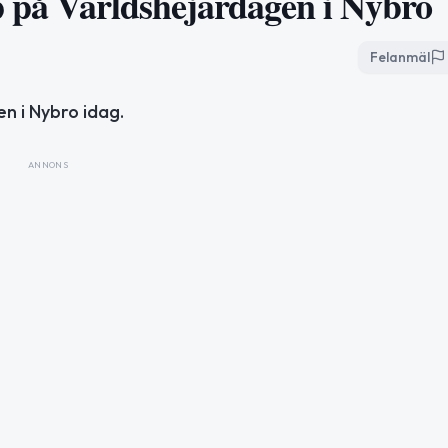
p på Världshejardagen i Nybro
Felanmäl
n i Nybro idag.
ANNONS