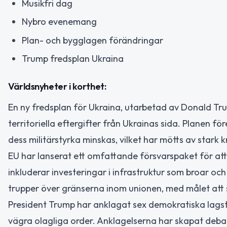
Musikfri dag
Nybro evenemang
Plan- och bygglagen förändringar
Trump fredsplan Ukraina
Världsnyheter i korthet:
En ny fredsplan för Ukraina, utarbetad av Donald Tr
territoriella eftergifter från Ukrainas sida. Planen f
dess militärstyrka minskas, vilket har mötts av stark k
EU har lanserat ett omfattande försvarspaket för att 
inkluderar investeringar i infrastruktur som broar oc
trupper över gränserna inom unionen, med målet att 
President Trump har anklagat sex demokratiska lagsti
vägra olagliga order. Anklagelserna har skapat debatt