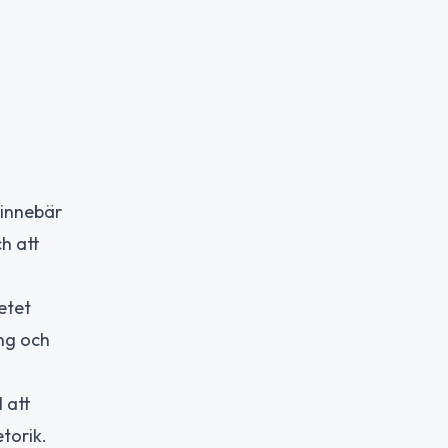
 innebär
ch att
etet
ing och
 att
torik.