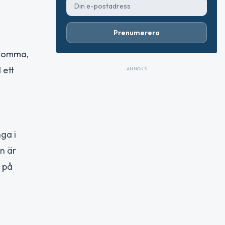
Prenumerera
ekomma,
 ett
ANNONS
nga i
n är
g på