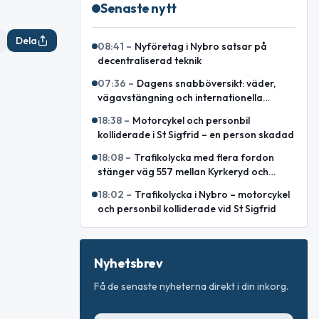
Senaste nytt
Dela
08:41
–
Nyföretag i Nybro satsar på
decentraliserad teknik
07:36
–
Dagens snabböversikt: väder,
vägavstängning och internationella
nyheter
18:38
–
Motorcykel och personbil
kolliderade i St Sigfrid – en person skadad
18:08
–
Trafikolycka med flera fordon
stänger väg 557 mellan Kyrkeryd och
Sankt Sigfrid
18:02
–
Trafikolycka i Nybro – motorcykel
och personbil kolliderade vid St Sigfrid
Nyhetsbrev
Få de senaste nyheterna direkt i din inkorg.