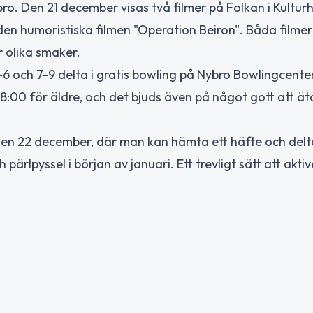
bro. Den 21 december visas två filmer på Folkan i Kultur
den humoristiska filmen "Operation Beiron". Båda filme
 olika smaker.
 och 7-9 delta i gratis bowling på Nybro Bowlingcenter
8:00 för äldre, och det bjuds även på något gott att ät
 den 22 december, där man kan hämta ett häfte och delta
rlpyssel i början av januari. Ett trevligt sätt att aktiv