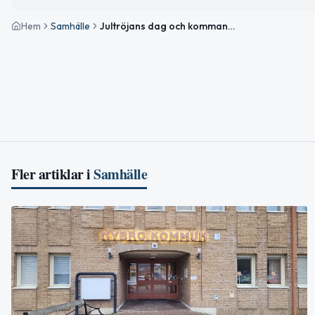
Hem
Samhälle
Jultröjans dag och kommande evenemang i Nybro
Fler artiklar i
Samhälle