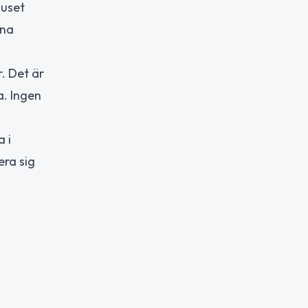
huset
rna
. Det är
a. Ingen
 i
era sig