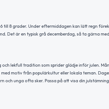
 till 8 grader. Under eftermiddagen kan lätt regn för
kund. Det är en typisk grå decemberdag, så ta gärna med
 och lekfull tradition som sprider glädje inför julen. Må
a med motiv från populärkultur eller lokala teman. Dage
arn och unga ofta sker. Passa på att visa din julstämnin