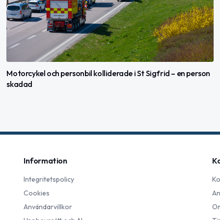
Motorcykel och personbil kolliderade i St Sigfrid – en person
skadad
Information
K
Integritetspolicy
Ko
Cookies
An
Användarvillkor
Om