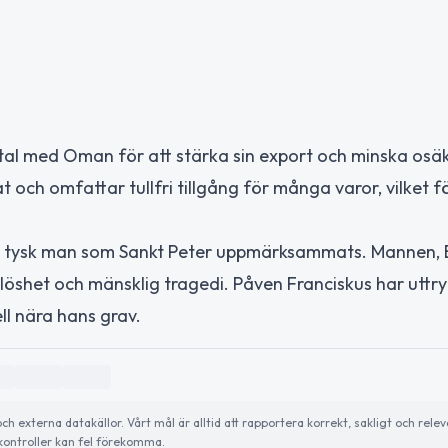
tal med Oman för att stärka sin export och minska osäk
 och omfattar tullfri tillgång för många varor, vilket 
lös tysk man som Sankt Peter uppmärksammats. Mannen,
mlöshet och mänsklig tragedi. Påven Franciskus har uttry
ll nära hans grav.
externa datakällor. Vårt mål är alltid att rapportera korrekt, sakligt och relev
ontroller kan fel förekomma.