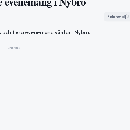
e evenemang i Nybro
Felanmäl
as och flera evenemang väntar i Nybro.
ANNONS