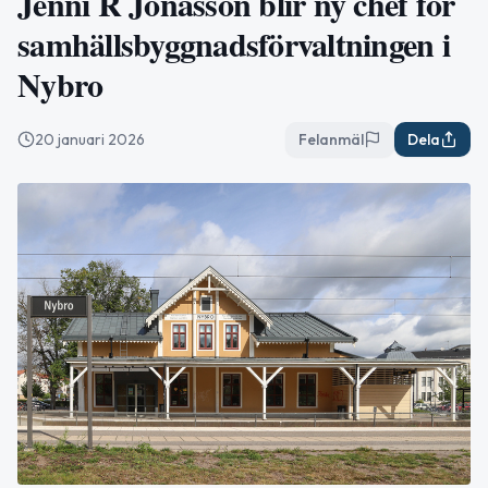
Jenni R Jonasson blir ny chef för
samhällsbyggnadsförvaltningen i
Nybro
20 januari 2026
Felanmäl
Dela