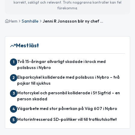
korrekt, sakligt och relevant. Trots noggranna kontroller kan fel
förekomma.
Hem
Samhälle
Jenni R Jonasson blir ny chef för samhällsbyggnadsförvaltningen i Nybro
Mest läst
Två 15-åringar allvarligt skadade i krock med
1
polisbuss i Nybro
Elsparkcykel kolliderade med polisbuss i Nybro – två
2
pojkar till sjukhus
Motorcykel och personbil kolliderade i St Sigfrid – en
3
person skadad
Vägarbete med stor påverkan på Väg 607 i Nybro
4
Motorintresserad SD-politiker vill till trafikutskottet
5