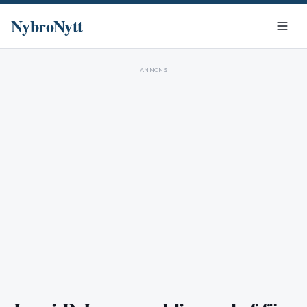
NybroNytt
ANNONS