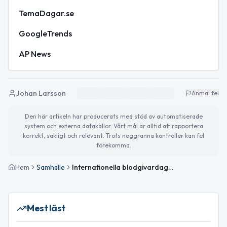
TemaDagar.se
GoogleTrends
AP News
Johan Larsson
Anmäl fel
Den här artikeln har producerats med stöd av automatiserade
system och externa datakällor. Vårt mål är alltid att rapportera
korrekt, sakligt och relevant. Trots noggranna kontroller kan fel
förekomma.
Hem
Samhälle
Internationella blodgivardagen uppmärksammas – regnig lördag i Nybro
Mest läst