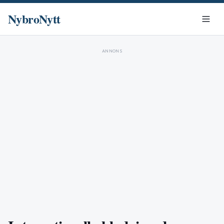
NybroNytt
ANNONS