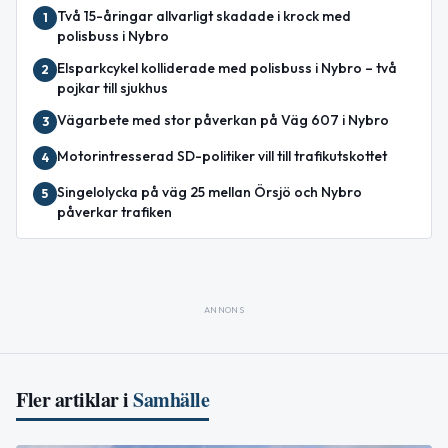
Två 15-åringar allvarligt skadade i krock med
1
polisbuss i Nybro
Elsparkcykel kolliderade med polisbuss i Nybro – två
2
pojkar till sjukhus
Vägarbete med stor påverkan på Väg 607 i Nybro
3
Motorintresserad SD-politiker vill till trafikutskottet
4
Singelolycka på väg 25 mellan Örsjö och Nybro
5
påverkar trafiken
ANNONS
Fler artiklar i
Samhälle