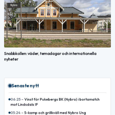
Snabbkollen: väder, temadagar och internationella
nyheter
Senaste nytt
06:25
–
Vinst för Pukebergs BK (Nybro) i bortamatch
mot Lindsdals IF
05:24
–
5-kamp och grillkväll med Nybro Ung