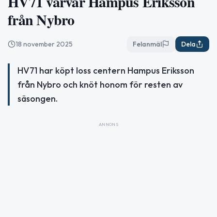
HV71 värvar Hampus Eriksson
från Nybro
18 november 2025
Felanmäl
Dela
HV71 har köpt loss centern Hampus Eriksson
från Nybro och knöt honom för resten av
säsongen.
ANNONS