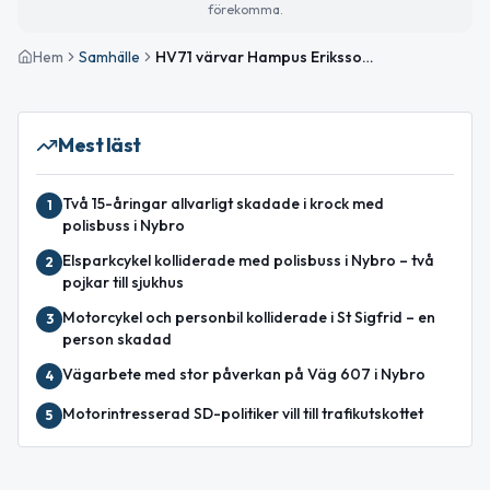
förekomma.
Hem
Samhälle
HV71 värvar Hampus Eriksson från Nybro
Mest läst
Två 15-åringar allvarligt skadade i krock med
1
polisbuss i Nybro
Elsparkcykel kolliderade med polisbuss i Nybro – två
2
pojkar till sjukhus
Motorcykel och personbil kolliderade i St Sigfrid – en
3
person skadad
Vägarbete med stor påverkan på Väg 607 i Nybro
4
Motorintresserad SD-politiker vill till trafikutskottet
5