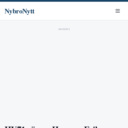
NybroNytt
ANNONS