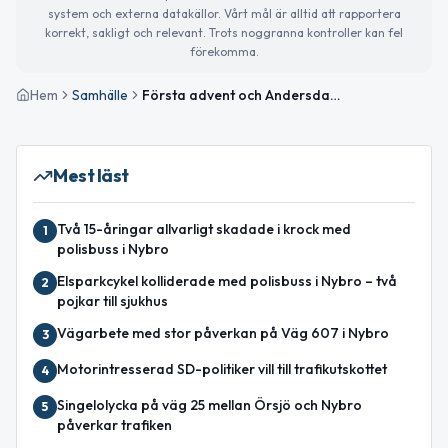
system och externa datakällor. Vårt mål är alltid att rapportera
korrekt, sakligt och relevant. Trots noggranna kontroller kan fel
förekomma.
Hem
Samhälle
Första advent och Andersdagen – Nybro blickar mot julen
Mest läst
Två 15-åringar allvarligt skadade i krock med
1
polisbuss i Nybro
Elsparkcykel kolliderade med polisbuss i Nybro – två
2
pojkar till sjukhus
Vägarbete med stor påverkan på Väg 607 i Nybro
3
Motorintresserad SD-politiker vill till trafikutskottet
4
Singelolycka på väg 25 mellan Örsjö och Nybro
5
påverkar trafiken