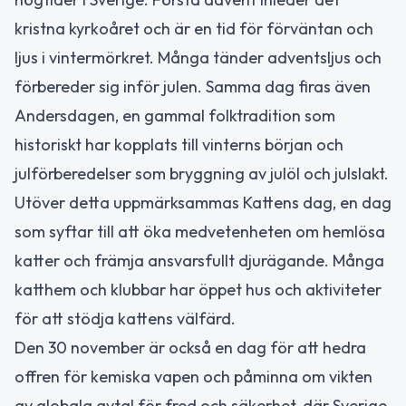
kristna kyrkoåret och är en tid för förväntan och
ljus i vintermörkret. Många tänder adventsljus och
förbereder sig inför julen. Samma dag firas även
Andersdagen, en gammal folktradition som
historiskt har kopplats till vinterns början och
julförberedelser som bryggning av julöl och julslakt.
Utöver detta uppmärksammas Kattens dag, en dag
som syftar till att öka medvetenheten om hemlösa
katter och främja ansvarsfullt djurägande. Många
katthem och klubbar har öppet hus och aktiviteter
för att stödja kattens välfärd.
Den 30 november är också en dag för att hedra
offren för kemiska vapen och påminna om vikten
av globala avtal för fred och säkerhet, där Sverige