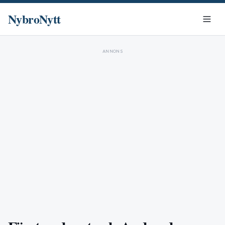
NybroNytt
ANNONS