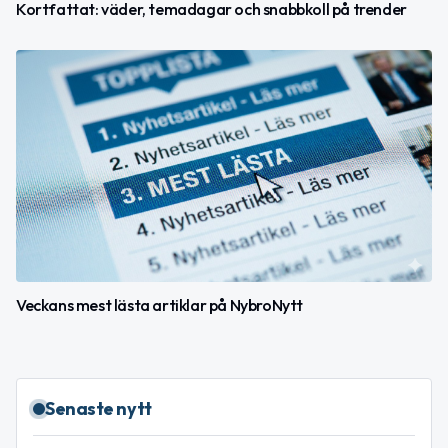
Kortfattat: väder, temadagar och snabbkoll på trender
Veckans mest lästa artiklar på NybroNytt
Senaste nytt