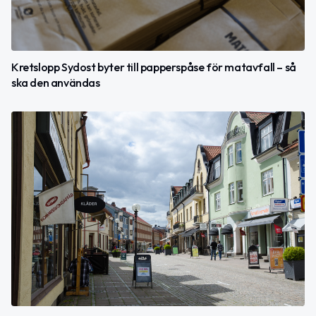
Kretslopp Sydost byter till papperspåse för matavfall – så
ska den användas