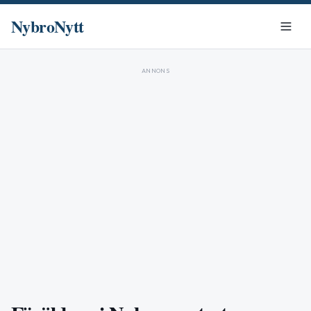
NybroNytt
ANNONS