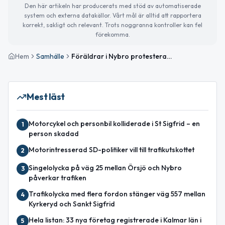
Den här artikeln har producerats med stöd av automatiserade
system och externa datakällor. Vårt mål är alltid att rapportera
korrekt, sakligt och relevant. Trots noggranna kontroller kan fel
förekomma.
Hem
Samhälle
Föräldrar i Nybro protesterar mot skolutredning
Mest läst
Motorcykel och personbil kolliderade i St Sigfrid – en
1
person skadad
Motorintresserad SD-politiker vill till trafikutskottet
2
Singelolycka på väg 25 mellan Örsjö och Nybro
3
påverkar trafiken
Trafikolycka med flera fordon stänger väg 557 mellan
4
Kyrkeryd och Sankt Sigfrid
Hela listan: 33 nya företag registrerade i Kalmar län i
5