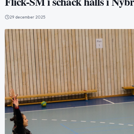
Flick-SM i schack hålls i Nybr
29 december 2025