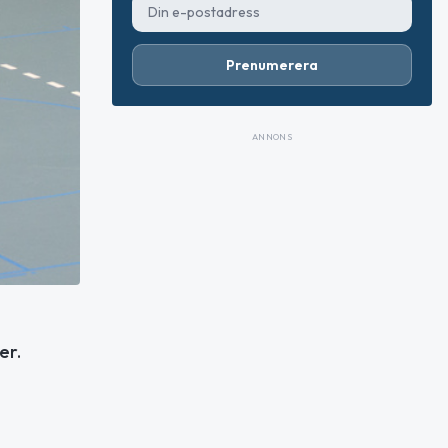
Prenumerera
ANNONS
er.