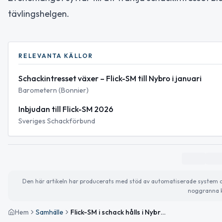
tävlingshelgen.
RELEVANTA KÄLLOR
Schackintresset växer – Flick-SM till Nybro i januari
Barometern (Bonnier)
Inbjudan till Flick-SM 2026
Sveriges Schackförbund
Den här artikeln har producerats med stöd av automatiserade system och 
noggranna k
Hem
Samhälle
Flick-SM i schack hålls i Nybro i januari