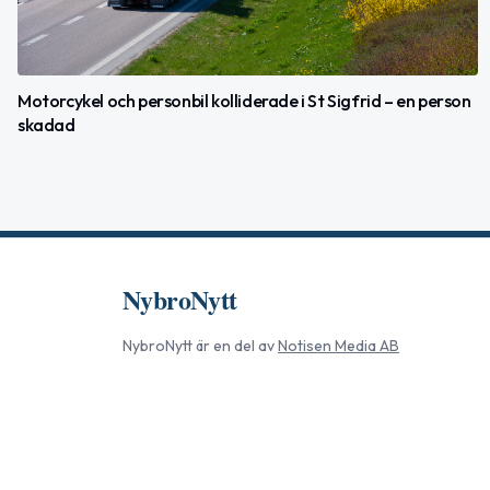
Motorcykel och personbil kolliderade i St Sigfrid – en person
skadad
NybroNytt
NybroNytt
är en del av
Notisen Media AB