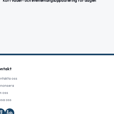
Kort väder- och evenemangsuppdatering för dagen
ontakt
ntakta oss
nonsera
 oss
psa oss