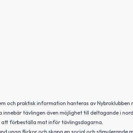
em och praktisk information hanteras av Nybroklubben
 innebär tävlingen även möjlighet till deltagande i nor
att förbeställa mat inför tävlingsdagarna.
and unga flickor och skapa en social och stimulerande m