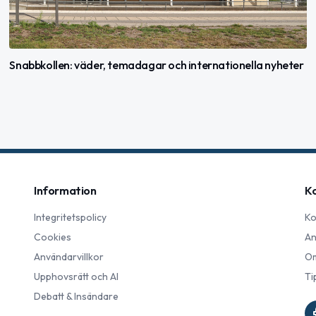
Snabbkollen: väder, temadagar och internationella nyheter
Information
K
Integritetspolicy
Ko
Cookies
An
Användarvillkor
Om
Upphovsrätt och AI
Ti
Debatt & Insändare