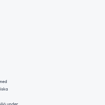
 med
diska
iljö under