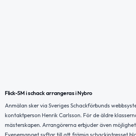
Flick-SM i schack arrangeras i Nybro
Anmälan sker via Sveriges Schackförbunds webbsyst
kontaktperson Henrik Carlsson. För de äldre klasserna
mästerskapen. Arrangörerna erbjuder även möjlighet 
Evenemanget syftar till att främja schackintresset bl