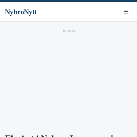
NybroNytt
ANNONS