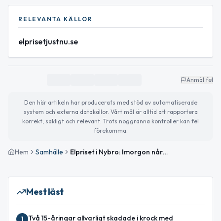
RELEVANTA KÄLLOR
elprisetjustnu.se
Anmäl fel
Den här artikeln har producerats med stöd av automatiserade
system och externa datakällor. Vårt mål är alltid att rapportera
korrekt, sakligt och relevant. Trots noggranna kontroller kan fel
förekomma.
Hem
Samhälle
Elpriset i Nybro: Imorgon når priset periodens högsta
Mest läst
Två 15-åringar allvarligt skadade i krock med
1