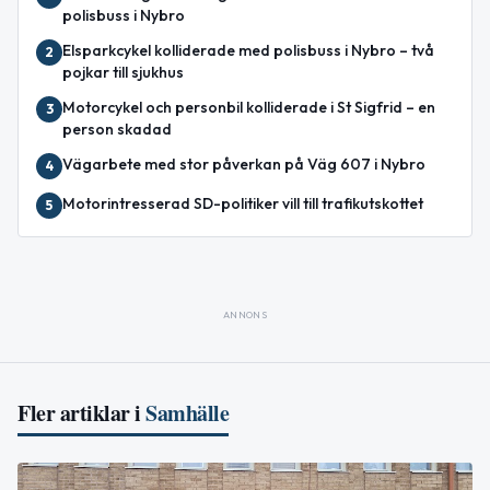
polisbuss i Nybro
Elsparkcykel kolliderade med polisbuss i Nybro – två
2
pojkar till sjukhus
Motorcykel och personbil kolliderade i St Sigfrid – en
3
person skadad
Vägarbete med stor påverkan på Väg 607 i Nybro
4
Motorintresserad SD-politiker vill till trafikutskottet
5
ANNONS
Fler artiklar i
Samhälle