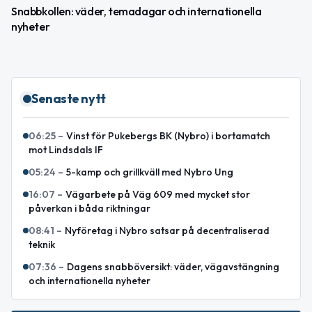
Snabbkollen: väder, temadagar och internationella
nyheter
Senaste nytt
06:25
–
Vinst för Pukebergs BK (Nybro) i bortamatch
mot Lindsdals IF
05:24
–
5-kamp och grillkväll med Nybro Ung
16:07
–
Vägarbete på Väg 609 med mycket stor
påverkan i båda riktningar
08:41
–
Nyföretag i Nybro satsar på decentraliserad
teknik
07:36
–
Dagens snabböversikt: väder, vägavstängning
och internationella nyheter