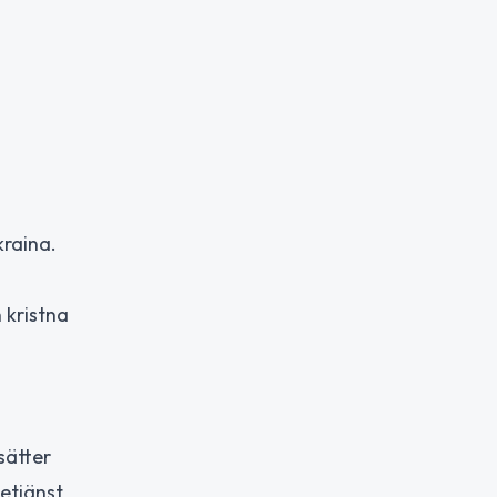
kraina.
 kristna
sätter
etjänst