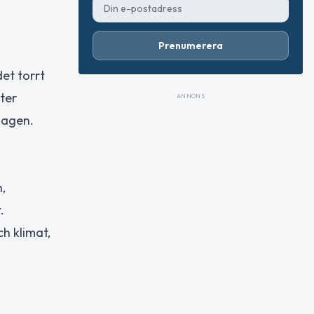
Prenumerera
et torrt
ter
ANNONS
dagen.
,
.
h klimat,