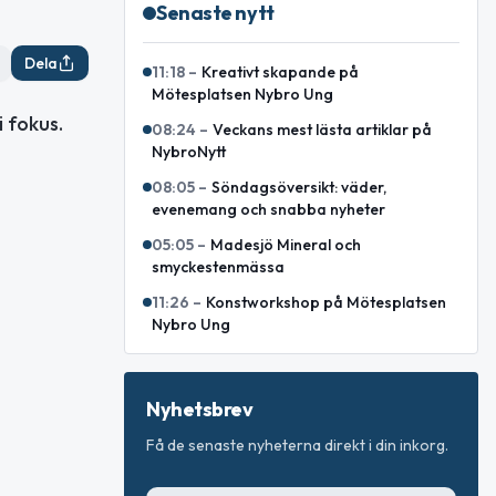
Senaste nytt
Dela
11:18
–
Kreativt skapande på
Mötesplatsen Nybro Ung
 fokus.
08:24
–
Veckans mest lästa artiklar på
NybroNytt
08:05
–
Söndagsöversikt: väder,
evenemang och snabba nyheter
05:05
–
Madesjö Mineral och
smyckestenmässa
11:26
–
Konstworkshop på Mötesplatsen
Nybro Ung
Nyhetsbrev
Få de senaste nyheterna direkt i din inkorg.