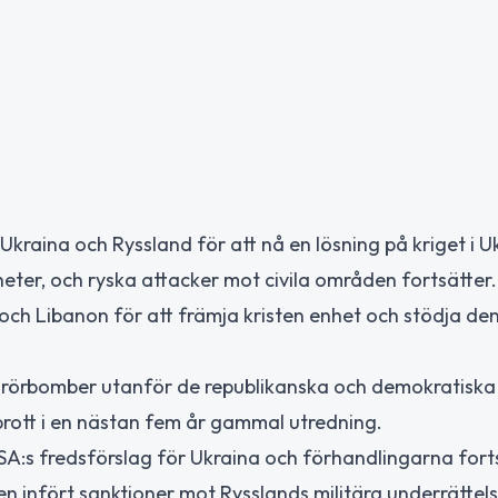
kraina och Ryssland för att nå en lösning på kriget i U
heter, och ryska attacker mot civila områden fortsätter.
t och Libanon för att främja kristen enhet och stödja den
at rörbomber utanför de republikanska och demokratiska
rott i en nästan fem år gammal utredning.
USA:s fredsförslag för Ukraina och förhandlingarna fort
n infört sanktioner mot Rysslands militära underrättels