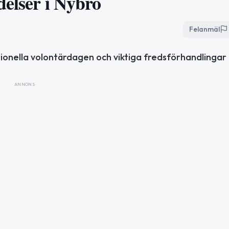
delser i Nybro
Felanmäl
ionella volontärdagen och viktiga fredsförhandlingar i
ANNONS