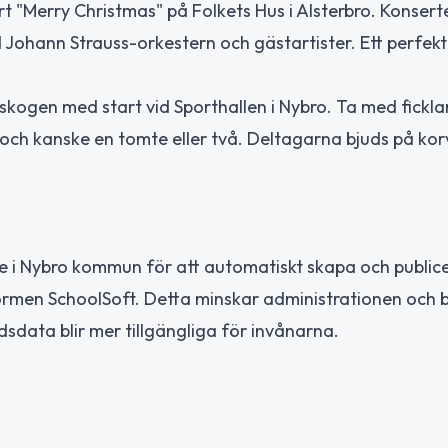
 "Merry Christmas" på Folkets Hus i Alsterbro. Konsert
Johann Strauss-orkestern och gästartister. Ett perfekt t
kogen med start vid Sporthallen i Nybro. Ta med fickl
h kanske en tomte eller två. Deltagarna bjuds på korv,
 i Nybro kommun för att automatiskt skapa och public
men SchoolSoft. Detta minskar administrationen och bid
data blir mer tillgängliga för invånarna.