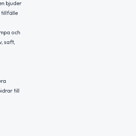
en bjuder
illfälle
ampa och
 saft,
era
rar till