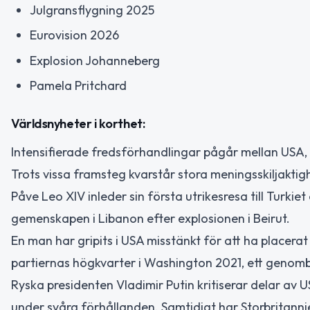
Julgransflygning 2025
Eurovision 2026
Explosion Johanneberg
Pamela Pritchard
Världsnyheter i korthet:
Intensifierade fredsförhandlingar pågår mellan USA, U
Trots vissa framsteg kvarstår stora meningsskiljaktig
Påve Leo XIV inleder sin första utrikesresa till Turkie
gemenskapen i Libanon efter explosionen i Beirut.
En man har gripits i USA misstänkt för att ha placer
partiernas högkvarter i Washington 2021, ett genomb
Ryska presidenten Vladimir Putin kritiserar delar av 
under svåra förhållanden. Samtidigt har Storbritannie