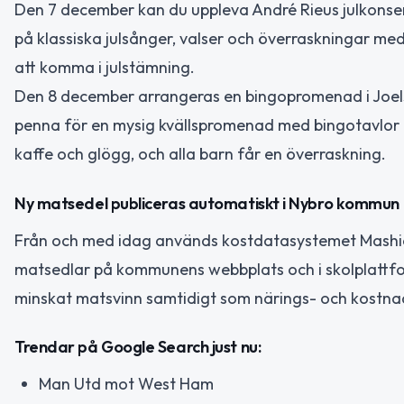
Den 7 december kan du uppleva André Rieus julkonsert
på klassiska julsånger, valser och överraskningar med 
att komma i julstämning.
Den 8 december arrangeras en bingopromenad i Joels
penna för en mysig kvällspromenad med bingotavlor oc
kaffe och glögg, och alla barn får en överraskning.
Ny matsedel publiceras automatiskt i Nybro kommun
Från och med idag används kostdatasystemet Mashie
matsedlar på kommunens webbplats och i skolplattfor
minskat matsvinn samtidigt som närings- och kostnads
Trendar på Google Search just nu:
Man Utd mot West Ham