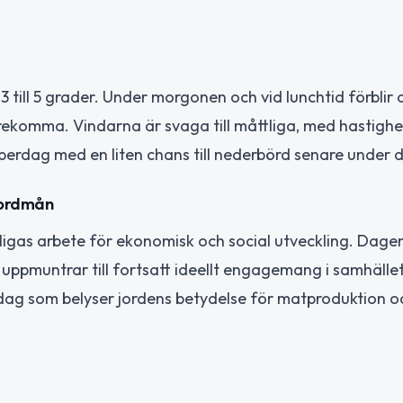
ill 5 grader. Under morgonen och vid lunchtid förblir d
rekomma. Vindarna är svaga till måttliga, med hastighe
berdag med en liten chans till nederbörd senare under 
jordmån
igas arbete för ekonomisk och social utveckling. Dagen
h uppmuntrar till fortsatt ideellt engagemang i samhället
dag som belyser jordens betydelse för matproduktion oc