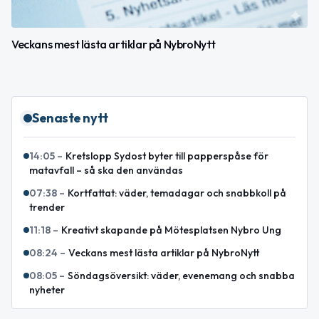
Veckans mest lästa artiklar på NybroNytt
Senaste nytt
14:05
–
Kretslopp Sydost byter till papperspåse för
matavfall – så ska den användas
07:38
–
Kortfattat: väder, temadagar och snabbkoll på
trender
11:18
–
Kreativt skapande på Mötesplatsen Nybro Ung
08:24
–
Veckans mest lästa artiklar på NybroNytt
08:05
–
Söndagsöversikt: väder, evenemang och snabba
nyheter