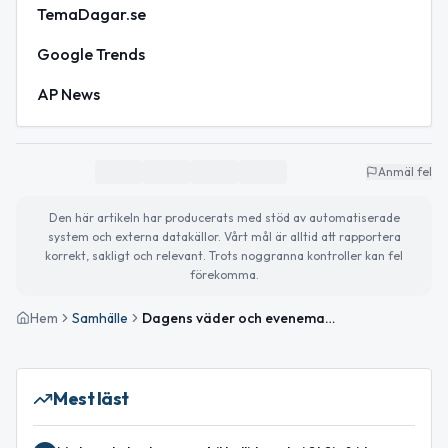
TemaDagar.se
Google Trends
AP News
Anmäl fel
Den här artikeln har producerats med stöd av automatiserade
system och externa datakällor. Vårt mål är alltid att rapportera
korrekt, sakligt och relevant. Trots noggranna kontroller kan fel
förekomma.
Hem
Samhälle
Dagens väder och evenemang i Nybro – planera för skidlopp och kultur
Mest läst