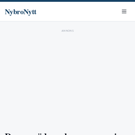
NybroNytt
ANNONS