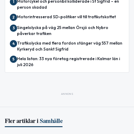
Motorcykel och personbil kolliderade i St Sigfrid – en
1
person skadad
Motorintresserad SD-politiker vill till trafikutskottet
2
Singelolycka på väg 25 mellan Örsjö och Nybro
3
påverkar trafiken
Trafikolycka med flera fordon stänger väg 557 mellan
4
Kyrkeryd och Sankt Sigfrid
Hela listan: 33 nya företag registrerade i Kalmar län i
5
juli 2026
ANNONS
Fler artiklar i
Samhälle