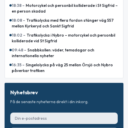
18:38
–
Motorcykel och personbil kolliderade i St Sigfrid –
en person skadad
18:08
–
Trafikolycka med flera fordon stänger väg 557
mellan Kyrkeryd och Sankt Sigfrid
18:02
–
Trafikolycka i Nybro – motorcykel och personbil
kolliderade vid St Sigfrid
09:48
–
Snabbkollen: väder, temadagar och
internationella nyheter
16:35
–
Singelolycka på väg 25 mellan Örsjö och Nybro
påverkar trafiken
Nyhetsbrev
Få de senaste nyheterna direkt i din inkorg.