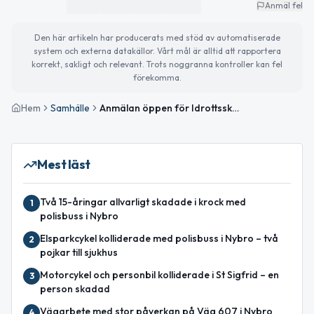
Anmäl fel
Den här artikeln har producerats med stöd av automatiserade
system och externa datakällor. Vårt mål är alltid att rapportera
korrekt, sakligt och relevant. Trots noggranna kontroller kan fel
förekomma.
Hem
Samhälle
Anmälan öppen för Idrottsskolan 65+ i Nybro
Mest läst
Två 15-åringar allvarligt skadade i krock med
1
polisbuss i Nybro
Elsparkcykel kolliderade med polisbuss i Nybro – två
2
pojkar till sjukhus
Motorcykel och personbil kolliderade i St Sigfrid – en
3
person skadad
Vägarbete med stor påverkan på Väg 607 i Nybro
4