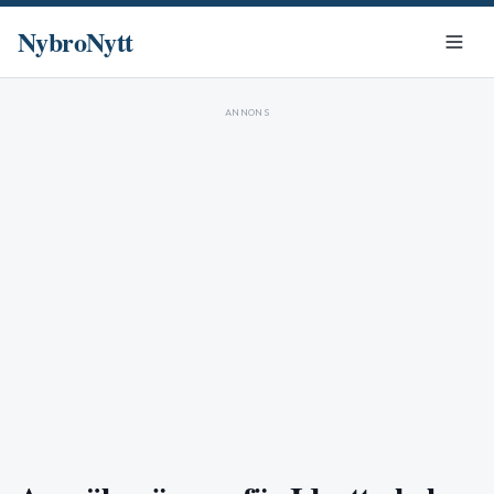
NybroNytt
ANNONS