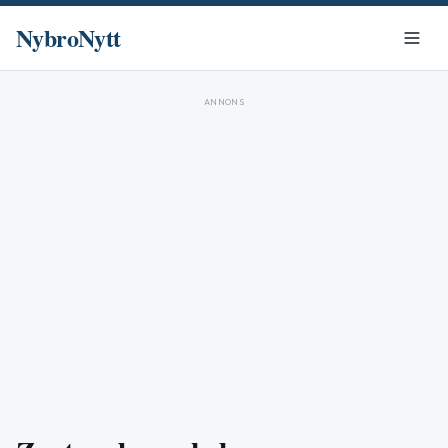
NybroNytt
ANNONS