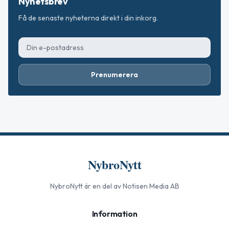
Nyhetsbrev
Få de senaste nyheterna direkt i din inkorg.
Prenumerera
NybroNytt
NybroNytt
är en del av Notisen Media AB
Information