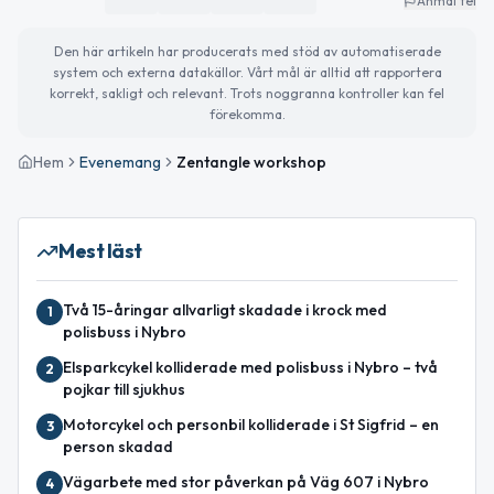
Anmäl fel
Den här artikeln har producerats med stöd av automatiserade
system och externa datakällor. Vårt mål är alltid att rapportera
korrekt, sakligt och relevant. Trots noggranna kontroller kan fel
förekomma.
Hem
Evenemang
Zentangle workshop
Mest läst
Två 15-åringar allvarligt skadade i krock med
1
polisbuss i Nybro
Elsparkcykel kolliderade med polisbuss i Nybro – två
2
pojkar till sjukhus
Motorcykel och personbil kolliderade i St Sigfrid – en
3
person skadad
Vägarbete med stor påverkan på Väg 607 i Nybro
4