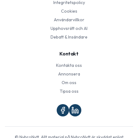
Integritetspolicy
Cookies
Användarvillkor
Upphovsrätt och AI
Debatt & Insändare
Kontakt
Kontakta oss
Annonsera
Om oss
Tipsa oss
©
NybroNytt
. Allt material på
NybroNytt
är skyddat enligt