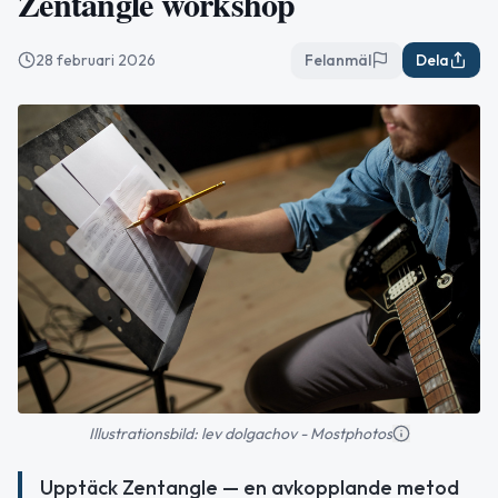
Zentangle workshop
28 februari 2026
Felanmäl
Dela
Illustrationsbild: lev dolgachov - Mostphotos
Upptäck Zentangle — en avkopplande metod