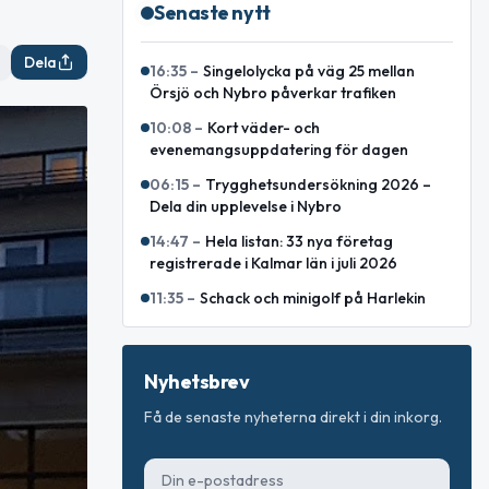
Senaste nytt
Dela
16:35
–
Singelolycka på väg 25 mellan
Örsjö och Nybro påverkar trafiken
10:08
–
Kort väder- och
evenemangsuppdatering för dagen
06:15
–
Trygghetsundersökning 2026 –
Dela din upplevelse i Nybro
14:47
–
Hela listan: 33 nya företag
registrerade i Kalmar län i juli 2026
11:35
–
Schack och minigolf på Harlekin
Nyhetsbrev
Få de senaste nyheterna direkt i din inkorg.