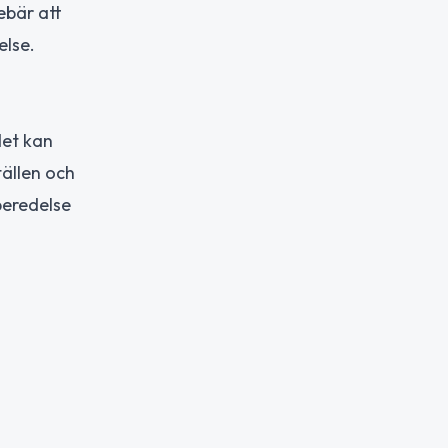
ebär att
else.
det kan
tällen och
beredelse