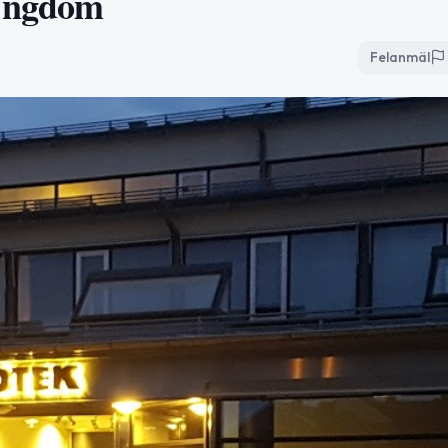
Ungdom
Felanmäl