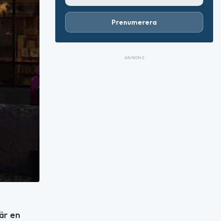
Prenumerera
ANNONS
är en