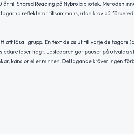
år till Shared Reading på Nybro bibliotek. Metoden inn
eltagarna reflekterar tillsammans, utan krav på förbered
tt att läsa i grupp. En text delas ut till varje deltagare (
s läsledare läser högt. Läsledaren gör pauser på utvalda s
nkar, känslor eller minnen. Deltagande kräver ingen för