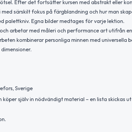
tsel. Efter det fortsätter kursen med abstrakt eller ko
i med särskilt fokus på färgblandning och hur man skapa
 palettkniv. Egna bilder medtages för varje lektion.
 och arbetar med måleri och performance art utifrån e
 arbeten kombinerar personliga minnen med universella b
 dimensioner.
refors, Sverige
öper själv in nödvändigt material – en lista skickas ut
on.