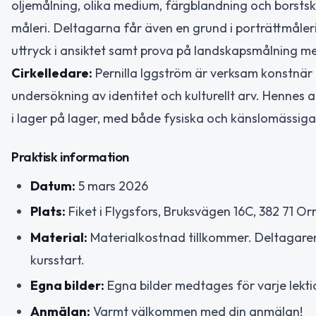
oljemålning, olika medium, färgblandning och borstskö
måleri. Deltagarna får även en grund i porträttmåler
uttryck i ansiktet samt prova på landskapsmålning med
Cirkelledare:
Pernilla Iggström är verksam konstnär
undersökning av identitet och kulturellt arv. Hennes
i lager på lager, med både fysiska och känslomässiga
Praktisk information
Datum:
5 mars 2026
Plats:
Fiket i Flygsfors, Bruksvägen 16C, 382 71 Or
Material:
Materialkostnad tillkommer. Deltagaren k
kursstart.
Egna bilder:
Egna bilder medtages för varje lekti
Anmälan:
Varmt välkommen med din anmälan!