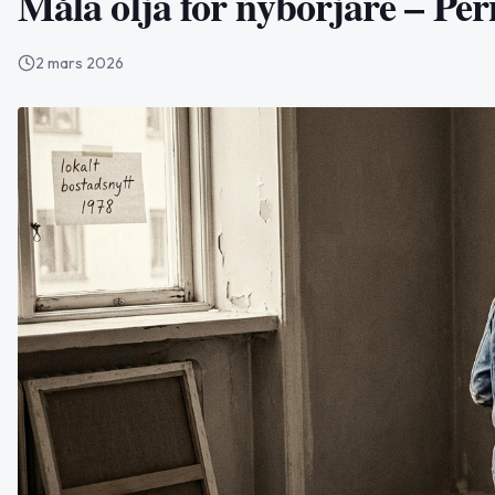
Måla olja för nybörjare – Per
2 mars 2026