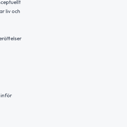
nceptuellt
r liv och
n
erättelser
 inför