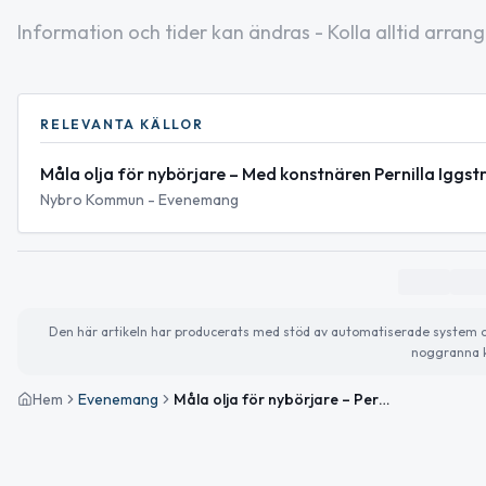
Information och tider kan ändras - Kolla alltid arrang
RELEVANTA KÄLLOR
Måla olja för nybörjare – Med konstnären Pernilla Iggs
Nybro Kommun - Evenemang
Den här artikeln har producerats med stöd av automatiserade system och 
noggranna k
Hem
Evenemang
Måla olja för nybörjare – Pernilla Iggström