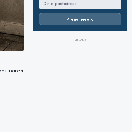
Prenumerera
ANNONS
konstnären