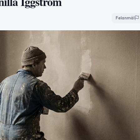
nilla Iggström
Felanmäl