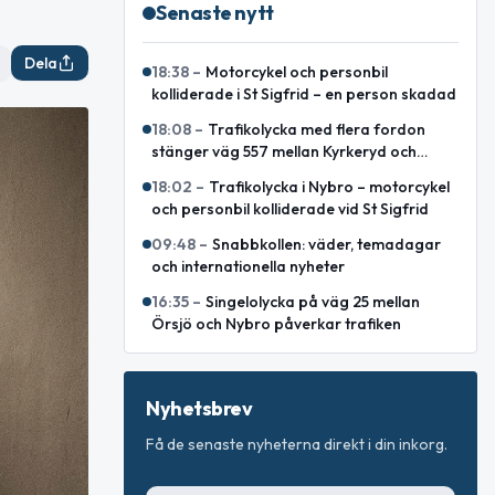
Senaste nytt
Dela
18:38
–
Motorcykel och personbil
kolliderade i St Sigfrid – en person skadad
18:08
–
Trafikolycka med flera fordon
stänger väg 557 mellan Kyrkeryd och
Sankt Sigfrid
18:02
–
Trafikolycka i Nybro – motorcykel
och personbil kolliderade vid St Sigfrid
09:48
–
Snabbkollen: väder, temadagar
och internationella nyheter
16:35
–
Singelolycka på väg 25 mellan
Örsjö och Nybro påverkar trafiken
Nyhetsbrev
Få de senaste nyheterna direkt i din inkorg.