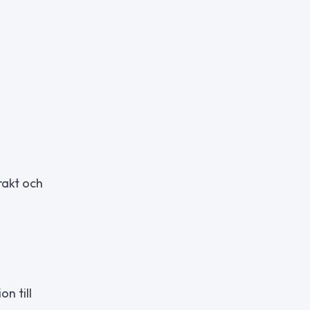
rakt och
a
n till