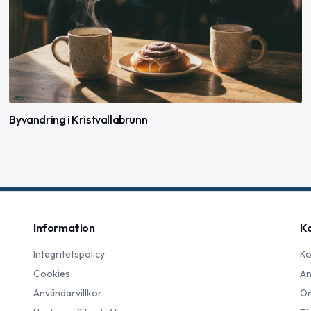
Byvandring i Kristvallabrunn
Information
K
Integritetspolicy
Ko
Cookies
An
Användarvillkor
Om