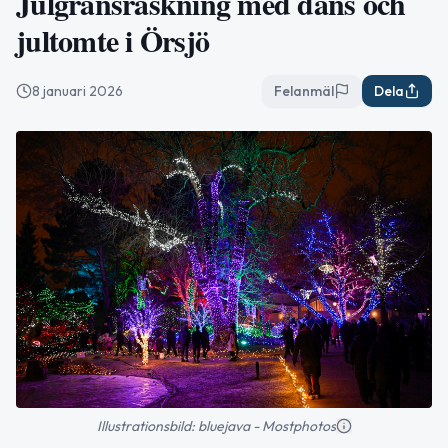
Julgransraskning med dans och
jultomte i Örsjö
8 januari 2026
Felanmäl
Dela
Illustrationsbild: bluejava - Mostphotos