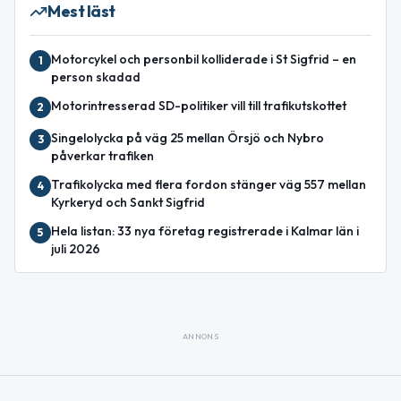
Mest läst
Motorcykel och personbil kolliderade i St Sigfrid – en
1
person skadad
Motorintresserad SD-politiker vill till trafikutskottet
2
Singelolycka på väg 25 mellan Örsjö och Nybro
3
påverkar trafiken
Trafikolycka med flera fordon stänger väg 557 mellan
4
Kyrkeryd och Sankt Sigfrid
Hela listan: 33 nya företag registrerade i Kalmar län i
5
juli 2026
ANNONS