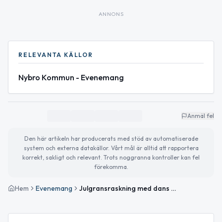
ANNONS
RELEVANTA KÄLLOR
Nybro Kommun - Evenemang
Anmäl fel
Den här artikeln har producerats med stöd av automatiserade
system och externa datakällor. Vårt mål är alltid att rapportera
korrekt, sakligt och relevant. Trots noggranna kontroller kan fel
förekomma.
Hem
Evenemang
Julgransraskning med dans och jultomte i Örsjö