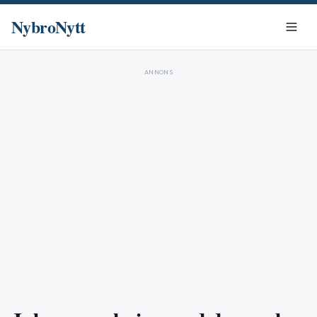
NybroNytt
ANNONS