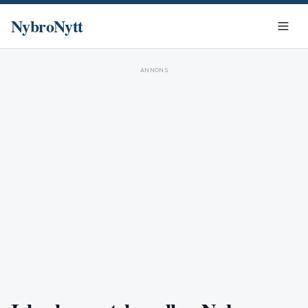
NybroNytt
ANNONS