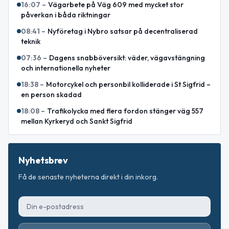
16:07
–
Vägarbete på Väg 609 med mycket stor
påverkan i båda riktningar
08:41
–
Nyföretag i Nybro satsar på decentraliserad
teknik
07:36
–
Dagens snabböversikt: väder, vägavstängning
och internationella nyheter
18:38
–
Motorcykel och personbil kolliderade i St Sigfrid –
en person skadad
18:08
–
Trafikolycka med flera fordon stänger väg 557
mellan Kyrkeryd och Sankt Sigfrid
Nyhetsbrev
Få de senaste nyheterna direkt i din inkorg.