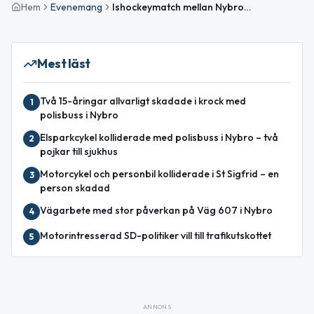
Hem
Evenemang
Ishockeymatch mellan Nybro Vikings och MoDo i Liljas Arena
Mest läst
Två 15-åringar allvarligt skadade i krock med
1
polisbuss i Nybro
Elsparkcykel kolliderade med polisbuss i Nybro – två
2
pojkar till sjukhus
Motorcykel och personbil kolliderade i St Sigfrid – en
3
person skadad
Vägarbete med stor påverkan på Väg 607 i Nybro
4
Motorintresserad SD-politiker vill till trafikutskottet
5
ANNONS