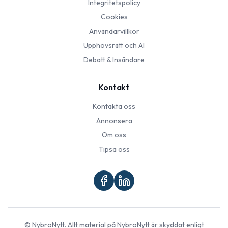
Integritetspolicy
Cookies
Användarvillkor
Upphovsrätt och AI
Debatt & Insändare
Kontakt
Kontakta oss
Annonsera
Om oss
Tipsa oss
©
NybroNytt
. Allt material på
NybroNytt
är skyddat enligt