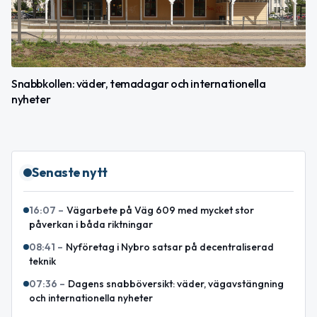
Snabbkollen: väder, temadagar och internationella
nyheter
Senaste nytt
16:07
–
Vägarbete på Väg 609 med mycket stor
påverkan i båda riktningar
08:41
–
Nyföretag i Nybro satsar på decentraliserad
teknik
07:36
–
Dagens snabböversikt: väder, vägavstängning
och internationella nyheter