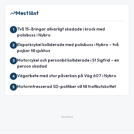
Mest läst
Två 15-åringar allvarligt skadade i krock med
1
polisbuss i Nybro
Elsparkcykel kolliderade med polisbuss i Nybro – två
2
pojkar till sjukhus
Motorcykel och personbil kolliderade i St Sigfrid – en
3
person skadad
Vägarbete med stor påverkan på Väg 607 i Nybro
4
Motorintresserad SD-politiker vill till trafikutskottet
5
ANNONS