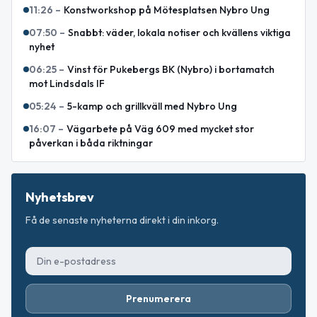
11:26
–
Konstworkshop på Mötesplatsen Nybro Ung
07:50
–
Snabbt: väder, lokala notiser och kvällens viktiga
nyhet
06:25
–
Vinst för Pukebergs BK (Nybro) i bortamatch
mot Lindsdals IF
05:24
–
5-kamp och grillkväll med Nybro Ung
16:07
–
Vägarbete på Väg 609 med mycket stor
påverkan i båda riktningar
Nyhetsbrev
Få de senaste nyheterna direkt i din inkorg.
Prenumerera