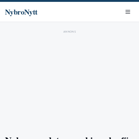
NybroNytt
ANNONS