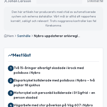
Johan Larsson
Anmäl fel
Den här artikeln har producerats med stöd av automatiserade
system och externa datakällor. Vårt mål är alltid att rapportera
korrekt, sakligt och relevant. Trots noggranna kontroller kan fel
förekomma.
Hem
Samhälle
Nybro uppdaterar arkivregler för socialtjänstens handlingar
Mest läst
Två 15-åringar allvarligt skadade i krock med
1
polisbuss i Nybro
Elsparkcykel kolliderade med polisbuss i Nybro – två
2
pojkar till sjukhus
Motorcykel och personbil kolliderade i St Sigfrid – en
3
person skadad
Vägarbete med stor påverkan på Väg 607 i Nybro
4