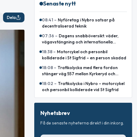
Senaste nytt
Dela
08:41
–
Nyföretag i Nybro satsar på
decentraliserad teknik
07:36
–
Dagens snabböversikt: väder,
vägavstängning och internationella
nyheter
18:38
–
Motorcykel och personbil
kolliderade i St Sigfrid – en person skadad
18:08
–
Trafikolycka med flera fordon
stänger väg 557 mellan Kyrkeryd och
Sankt Sigfrid
18:02
–
Trafikolycka i Nybro – motorcykel
och personbil kolliderade vid St Sigfrid
Nyhetsbrev
Få de senaste nyheterna direkt i din inkorg.