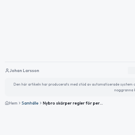
Johan Larsson
Den här artikeln har producerats med stöd av automatiserade system och 
noggranna k
Hem
Samhälle
Nybro skärper regler för personlig assistansersättning