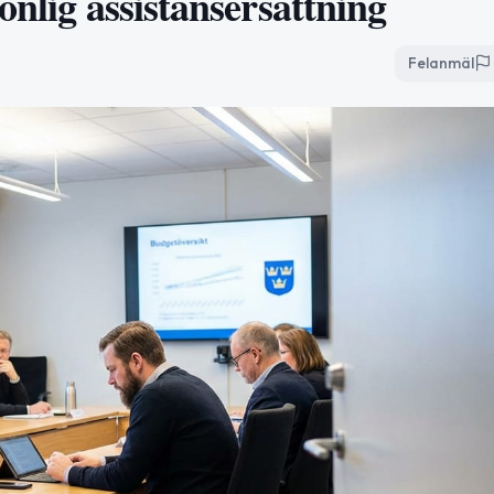
onlig assistansersättning
Felanmäl