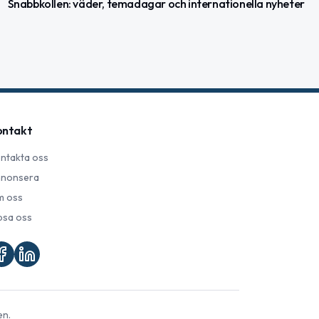
Snabbkollen: väder, temadagar och internationella nyheter
ontakt
ntakta oss
nonsera
 oss
psa oss
en.