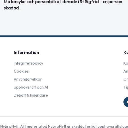
Motorcykel och personbil kolliderade i St Sigfrid – en person
skadad
Information
K
Integritetspolicy
Ko
Cookies
An
Användarvillkor
Om
Upphovsrätt och AI
Ti
Debatt & Insändare
©
NybroNytt
. Allt material på
NybroNytt
är skyddat enligt upphovsrättslag