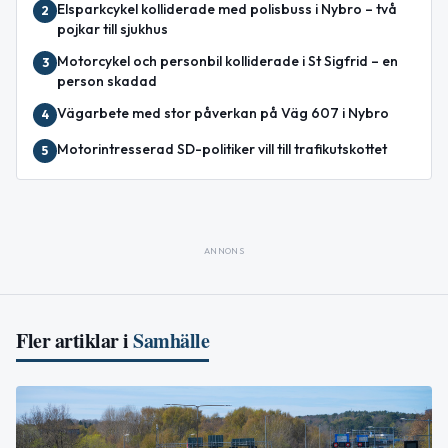
Elsparkcykel kolliderade med polisbuss i Nybro – två
2
pojkar till sjukhus
Motorcykel och personbil kolliderade i St Sigfrid – en
3
person skadad
Vägarbete med stor påverkan på Väg 607 i Nybro
4
Motorintresserad SD-politiker vill till trafikutskottet
5
ANNONS
Fler artiklar i
Samhälle