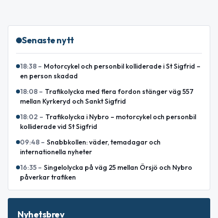
Senaste nytt
18:38
–
Motorcykel och personbil kolliderade i St Sigfrid –
en person skadad
18:08
–
Trafikolycka med flera fordon stänger väg 557
mellan Kyrkeryd och Sankt Sigfrid
18:02
–
Trafikolycka i Nybro – motorcykel och personbil
kolliderade vid St Sigfrid
09:48
–
Snabbkollen: väder, temadagar och
internationella nyheter
16:35
–
Singelolycka på väg 25 mellan Örsjö och Nybro
påverkar trafiken
Nyhetsbrev