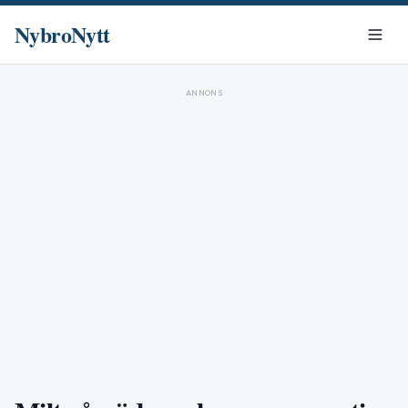
NybroNytt
ANNONS