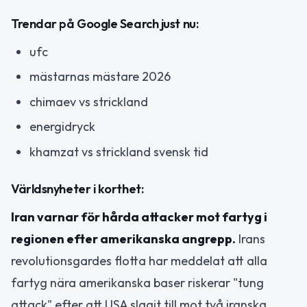
Trendar på Google Search just nu:
ufc
mästarnas mästare 2026
chimaev vs strickland
energidryck
khamzat vs strickland svensk tid
Världsnyheter i korthet:
Iran varnar för hårda attacker mot fartyg i
regionen efter amerikanska angrepp.
Irans
revolutionsgardes flotta har meddelat att alla
fartyg nära amerikanska baser riskerar "tung
attack" efter att USA slagit till mot två iranska