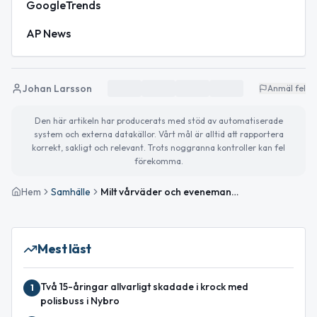
GoogleTrends
AP News
Johan Larsson
Anmäl fel
Den här artikeln har producerats med stöd av automatiserade
system och externa datakällor. Vårt mål är alltid att rapportera
korrekt, sakligt och relevant. Trots noggranna kontroller kan fel
förekomma.
Hem
Samhälle
Milt vårväder och evenemangstips inför helgen
Mest läst
Två 15-åringar allvarligt skadade i krock med
1
polisbuss i Nybro