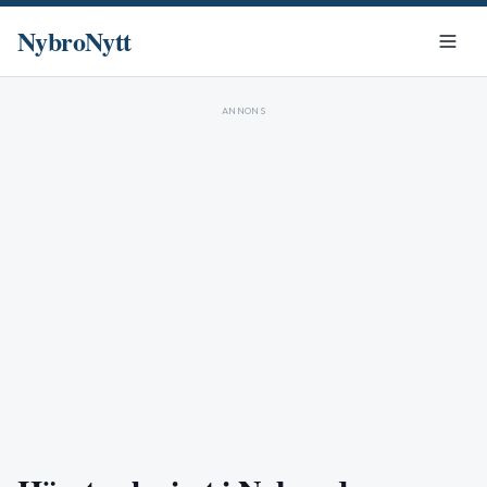
NybroNytt
ANNONS