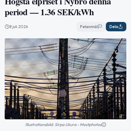
Högsta elpriset i Nybro denna
period — 1.36 SEK/kWh
8 juli 2026
Felanmäl
Dela
Illustrationsbild: Sirpa Ukura - Mostphotos