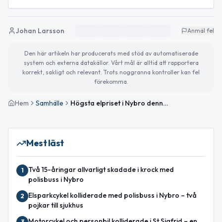
Johan Larsson
Anmäl fel
Den här artikeln har producerats med stöd av automatiserade
system och externa datakällor. Vårt mål är alltid att rapportera
korrekt, sakligt och relevant. Trots noggranna kontroller kan fel
förekomma.
Hem
Samhälle
Högsta elpriset i Nybro denna period — 1.36 SEK/kWh
Mest läst
Två 15-åringar allvarligt skadade i krock med
1
polisbuss i Nybro
Elsparkcykel kolliderade med polisbuss i Nybro – två
2
pojkar till sjukhus
Motorcykel och personbil kolliderade i St Sigfrid – en
3