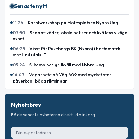
Senaste nytt
11:26
–
Konstworkshop på Mötesplatsen Nybro Ung
07:50
–
Snabbt: väder, lokala notiser och kvällens viktiga
nyhet
06:25
–
Vinst för Pukebergs BK (Nybro) i bortamatch
mot Lindsdals IF
05:24
–
5-kamp och grillkväll med Nybro Ung
16:07
–
Vägarbete på Väg 609 med mycket stor
påverkan i båda riktningar
Nyhetsbrev
Få de senaste nyheterna direkt i din inkorg.